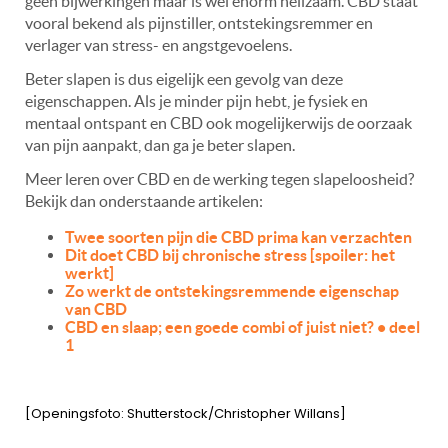
geen bijwerkingen maar is wel enorm heilzaam. CBD staat
vooral bekend als pijnstiller, ontstekingsremmer en
verlager van stress- en angstgevoelens.
Beter slapen is dus eigelijk een gevolg van deze
eigenschappen. Als je minder pijn hebt, je fysiek en
mentaal ontspant en CBD ook mogelijkerwijs de oorzaak
van pijn aanpakt, dan ga je beter slapen.
Meer leren over CBD en de werking tegen slapeloosheid?
Bekijk dan onderstaande artikelen:
Twee soorten pijn die CBD prima kan verzachten
Dit doet CBD bij chronische stress [spoiler: het
werkt]
Zo werkt de ontstekingsremmende eigenschap
van CBD
CBD en slaap; een goede combi of juist niet? • deel
1
[Openingsfoto: Shutterstock/Christopher Willans]