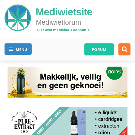
Mediwietsite
Mediwietforum
Alles over medicinale cannabis
MENU
FORUM