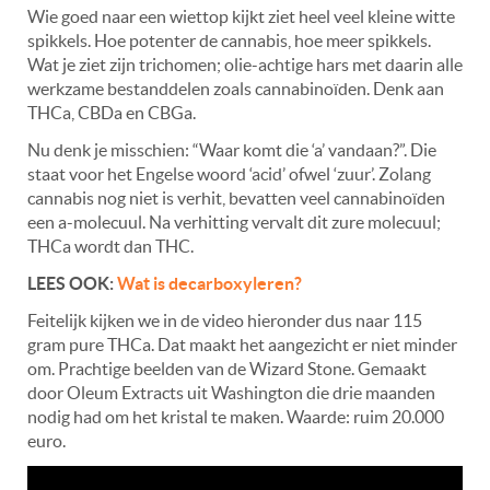
Wie goed naar een wiettop kijkt ziet heel veel kleine witte
spikkels. Hoe potenter de cannabis, hoe meer spikkels.
Wat je ziet zijn trichomen; olie-achtige hars met daarin alle
werkzame bestanddelen zoals cannabinoïden. Denk aan
THCa, CBDa en CBGa.
Nu denk je misschien: “Waar komt die ‘a’ vandaan?”. Die
staat voor het Engelse woord ‘acid’ ofwel ‘zuur’. Zolang
cannabis nog niet is verhit, bevatten veel cannabinoïden
een a-molecuul. Na verhitting vervalt dit zure molecuul;
THCa wordt dan THC.
LEES OOK:
Wat is decarboxyleren?
Feitelijk kijken we in de video hieronder dus naar 115
gram pure THCa. Dat maakt het aangezicht er niet minder
om. Prachtige beelden van de Wizard Stone. Gemaakt
door Oleum Extracts uit Washington die drie maanden
nodig had om het kristal te maken. Waarde: ruim 20.000
euro.