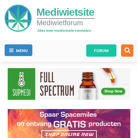
Mediwietsite
Mediwietforum
Alles over medicinale cannabis
MENU
FORUM