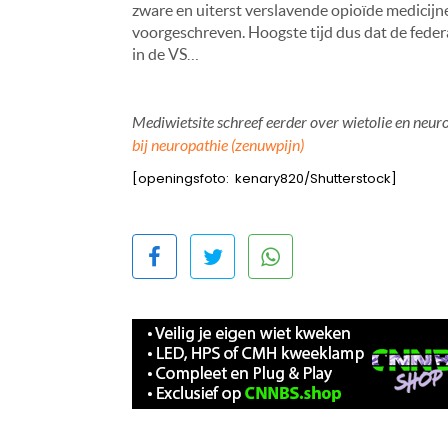
zware en uiterst verslavende opioïde medicijnen
voorgeschreven. Hoogste tijd dus dat de feder
in de VS…
Mediwietsite schreef eerder over wietolie en neurop
bij neuropathie (zenuwpijn)
[openingsfoto: kenary820/Shutterstock]