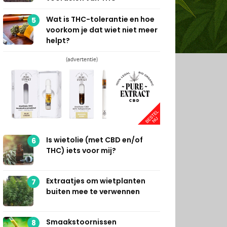
Wat is THC-tolerantie en hoe
5
voorkom je dat wiet niet meer
helpt?
(advertentie)
Is wietolie (met CBD en/of
6
THC) iets voor mij?
Extraatjes om wietplanten
7
buiten mee te verwennen
Smaakstoornissen
8