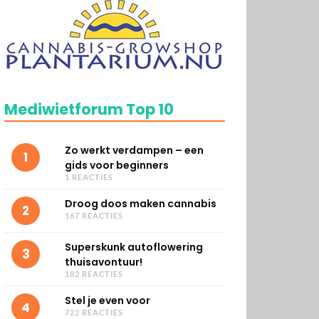
Mediwietforum Top 10
Zo werkt verdampen – een
1
gids voor beginners
1 REACTIES
Droog doos maken cannabis
2
167 REACTIES
Superskunk autoflowering
3
thuisavontuur!
182 REACTIES
Stel je even voor
4
722 REACTIES