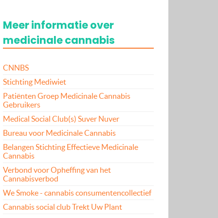
Meer informatie over
medicinale cannabis
CNNBS
Stichting Mediwiet
Patiënten Groep Medicinale Cannabis
Gebruikers
Medical Social Club(s) Suver Nuver
Bureau voor Medicinale Cannabis
Belangen Stichting Effectieve Medicinale
Cannabis
Verbond voor Opheffing van het
Cannabisverbod
We Smoke - cannabis consumentencollectief
Cannabis social club Trekt Uw Plant