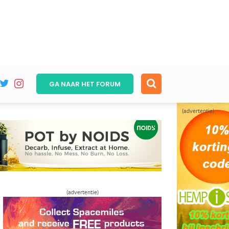
GA NAAR HET
FORUM
(advertentie)
(advertentie)