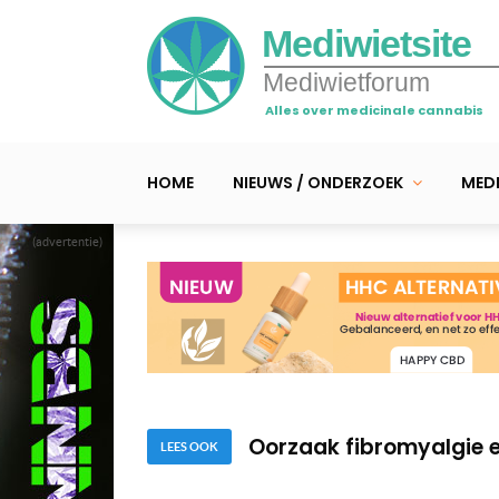
Mediwietsite
Mediwietforum
Alles over medicinale cannabis
HOME
NIEUWS / ONDERZOEK
MEDI
(advertentie)
Video – Waarom het goed
Onderzoek: 80% mensen 
Oorzaak fibromyalgie e
LEES OOK
Video – Waarom het goed