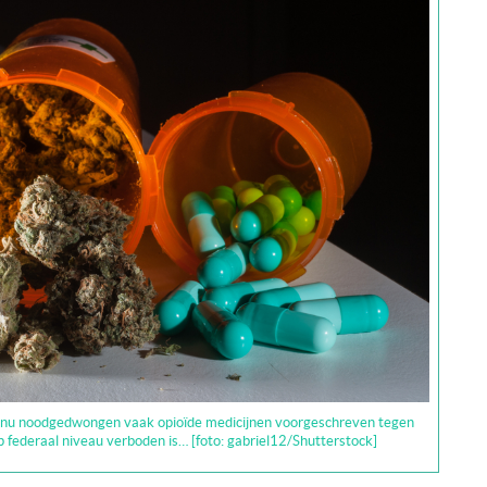
en nu noodgedwongen vaak opioïde medicijnen voorgeschreven tegen
 federaal niveau verboden is… [foto: gabriel12/Shutterstock]