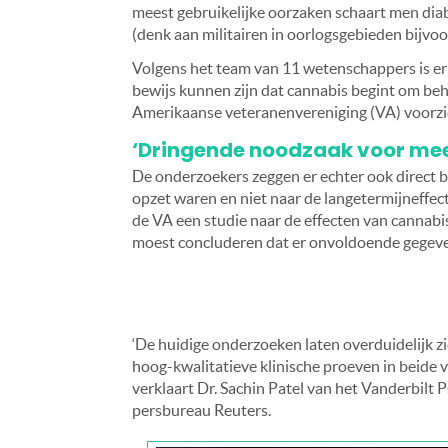
meest gebruikelijke oorzaken schaart men diab
(denk aan militairen in oorlogsgebieden bijvo
Volgens het team van 11 wetenschappers is er 
bewijs kunnen zijn dat cannabis begint om behul
Amerikaanse veteranenvereniging (VA) voorzi
‘Dringende noodzaak voor mee
De onderzoekers zeggen er echter ook direct bi
opzet waren en niet naar de langetermijneffec
de VA een studie naar de effecten van cannab
moest concluderen dat er onvoldoende gegeven
‘De huidige onderzoeken laten overduidelijk z
hoog-kwalitatieve klinische proeven in beide v
verklaart Dr. Sachin Patel van het Vanderbilt 
persbureau Reuters.