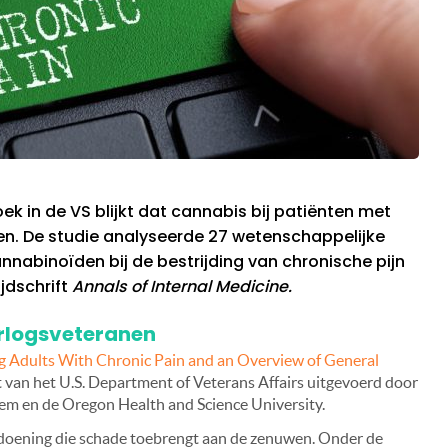
ek in de VS blijkt dat cannabis bij patiënten met
ken. De studie analyseerde 27 wetenschappelijke
nabinoïden bij de bestrijding van chronische pijn
jdschrift
Annals of Internal Medicine.
rlogsveteranen
g Adults With Chronic Pain and an Overview of General
t van het U.S. Department of Veterans Affairs uitgevoerd door
em en de Oregon Health and Science University.
ndoening die schade toebrengt aan de zenuwen. Onder de