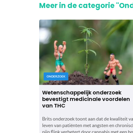
Meer in de categorie "On
ONDERZOEK
Wetenschappelijk onderzoek
bevestigt medicinale voordelen
van THC
Brits onderzoek toont aan dat de kwaliteit v
leven van patiënten met angsten en chronis
pijn flink verbetert door cannabis met een h