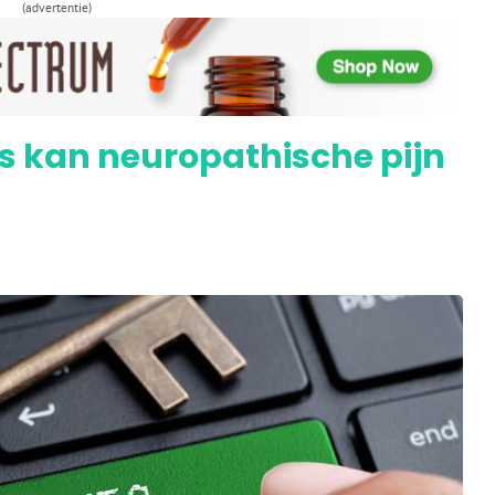
(advertentie)
vindt CBD-gebruik ‘zeer effectief’
s kan neuropathische pijn