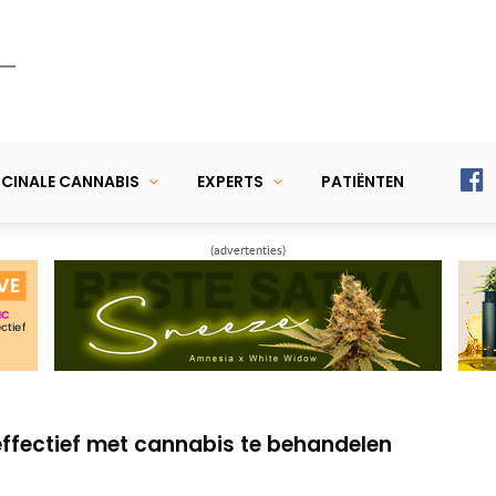
CINALE CANNABIS
EXPERTS
PATIËNTEN
(advertenties)
 is dat cannabis lang in je lichaam blijft
vindt CBD-gebruik ‘zeer effectief’
ffectief met cannabis te behandelen
 is dat cannabis lang in je lichaam blijft