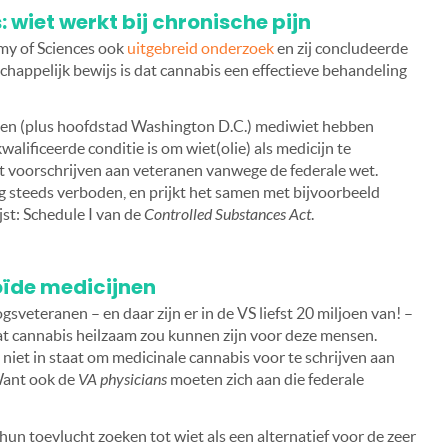
wiet werkt bij chronische pijn
emy of Sciences ook
uitgebreid onderzoek
en zij concludeerde
chappelijk bewijs is dat cannabis een effectieve behandeling
aten (plus hoofdstad Washington D.C.) mediwiet hebben
walificeerde conditie is om wiet(olie) als medicijn te
et voorschrijven aan veteranen vanwege de federale wet.
g steeds verboden, en prijkt het samen met bijvoorbeeld
st: Schedule I van de
Controlled Substances Act
.
oïde medicijnen
gsveteranen – en daar zijn er in de VS liefst 20 miljoen van! –
 dat cannabis heilzaam zou kunnen zijn voor deze mensen.
 niet in staat om medicinale cannabis voor te schrijven aan
 Want ook de
VA physicians
moeten zich aan die federale
hun toevlucht zoeken tot wiet als een alternatief voor de zeer