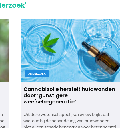
derzoek"
ONDERZOEK
Cannabisolie herstelt huidwonden
door ‘gunstigere
weefselregeneratie’
an
Uit deze wetenschappelijke review blijkt dat
che
wietolie bij de behandeling van huidwonden
oog
niet alleen schade beperkt en voor beter herstel