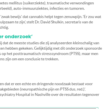
etes mellitus (suikerziekte), traumatische verwondingen
orbeeld), auto-immuunziektes, infecties en tumoren.
‘zwak bewijs’ dat cannabis helpt tegen zenuwpijn. ‘Er zou wat
pzaam te zijn’, stelt Dr. David Shulkin, secretaris van de
chtig.
r onderzoek’
j dat de meeste studies die zij analyseerden kleinschalig van
ten hebben gekeken. Gelijktijdig met dit onderzoek sponsorde
is op het posttraumatisch stresssyndroom (PTSS), maar men
s zijn om een conclusie te trekken.
ien dat er een echte en dringende noodzaak bestaat voor
akgebieden (neuropathische pijn en PTSS dus, red.)’,
Psychiatry Hospital in Nashville over de resultaten tegenover