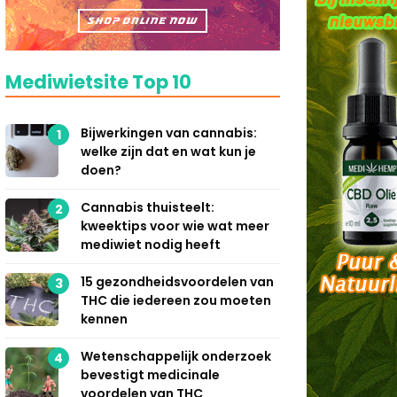
Mediwietsite Top 10
Bijwerkingen van cannabis:
1
welke zijn dat en wat kun je
doen?
Cannabis thuisteelt:
2
kweektips voor wie wat meer
mediwiet nodig heeft
15 gezondheidsvoordelen van
3
THC die iedereen zou moeten
kennen
Wetenschappelijk onderzoek
4
bevestigt medicinale
voordelen van THC