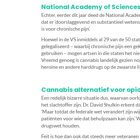
National Academy of Sciences: 
Echter, eerder dit jaar deed de National Acad
dat er ‘doorslaggevend en substantieel wetens
is voor chronische pijn’.
Hoewel in de VS inmiddels al 29 van de 50 st
gelegaliseerd – waarbij chronische pijn een gek
gebruiken – mogen artsen in die staten het ni
Vreemd genoeg is cannabis landelijk gezien no
heroïne en andere harddrugs op de zwaarste lij
Cannabis alternatief voor opi
Een redelijk bizarre situatie dus, waarvan oorlo
het slachtoffer zijn. Dr. David Shulkin erkent
‘Maar totdat de federale wet verandert zijn wij
patiënten voor wie dat behulpzaam kan zijn.’
drugswet houden.
Feit is hoe dan ook dat steeds meer veteranen 