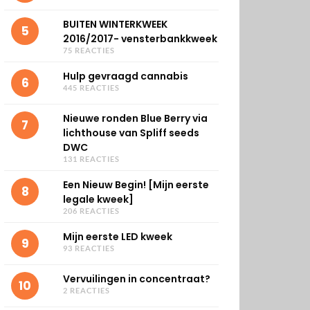
BUITEN WINTERKWEEK
5
2016/2017- vensterbankkweek
75 REACTIES
Hulp gevraagd cannabis
6
445 REACTIES
Nieuwe ronden Blue Berry via
7
lichthouse van Spliff seeds
DWC
131 REACTIES
Een Nieuw Begin! [Mijn eerste
8
legale kweek]
206 REACTIES
Mijn eerste LED kweek
9
93 REACTIES
Vervuilingen in concentraat?
10
2 REACTIES