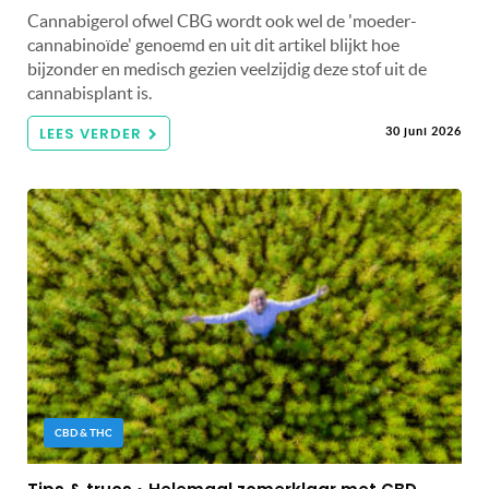
Cannabigerol ofwel CBG wordt ook wel de 'moeder-
cannabinoïde' genoemd en uit dit artikel blijkt hoe
bijzonder en medisch gezien veelzijdig deze stof uit de
cannabisplant is.
LEES VERDER
30 juni 2026
CBD & THC