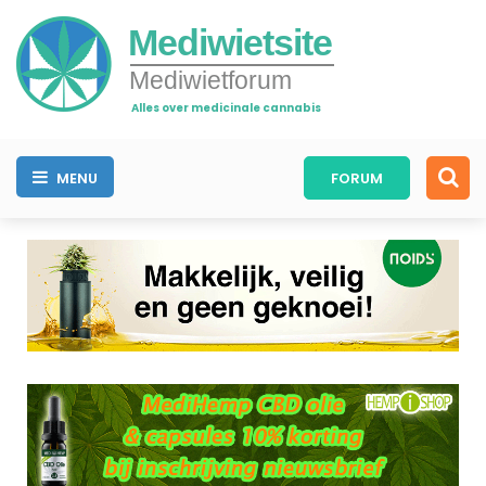
Mediwietsite
Mediwietforum
Alles over medicinale cannabis
MENU
FORUM