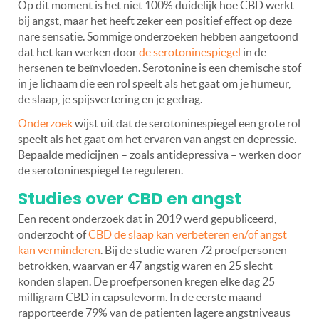
Op dit moment is het niet 100% duidelijk hoe CBD werkt
bij angst, maar het heeft zeker een positief effect op deze
nare sensatie. Sommige onderzoeken hebben aangetoond
dat het kan werken door
de serotoninespiegel
in de
hersenen te beïnvloeden. Serotonine is een chemische stof
in je lichaam die een rol speelt als het gaat om je humeur,
de slaap, je spijsvertering en je gedrag.
Onderzoek
wijst uit dat de serotoninespiegel een grote rol
speelt als het gaat om het ervaren van angst en depressie.
Bepaalde medicijnen – zoals antidepressiva – werken door
de serotoninespiegel te reguleren.
Studies over CBD en angst
Een recent onderzoek dat in 2019 werd gepubliceerd,
onderzocht of
CBD de slaap kan verbeteren en/of angst
kan verminderen
. Bij de studie waren 72 proefpersonen
betrokken, waarvan er 47 angstig waren en 25 slecht
konden slapen. De proefpersonen kregen elke dag 25
milligram CBD in capsulevorm. In de eerste maand
rapporteerde 79% van de patiënten lagere angstniveaus