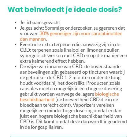
Wat beïnvloedt je ideale dosis?
Je lichaamsgewicht
Je geslacht: Sommige onderzoeken suggereren dat
vrouwen
30% gevoeliger zijn voor cannabinoïden
dan mannen
.
Eventuele extra terpenen die aanwezig zijn in de
CBD: terpenen zoals linalool en limonene zullen
synergetisch werken met CBD en op die manier een ​​
extra kalmerend effect hebben.
De wijze van inname van CBD: de bovenstaande
aanbevelingen zijn gebaseerd op tincturen waarbij
de gebruiker de CBD 1-2 minuten onder de tong
houdt voordat hij het doorslikt. Producten zoals
capsules moeten mogelijk in een hogere dosering
gebruikt worden vanwege de lagere
biologische
beschikbaarheid
(de hoeveelheid CBD die in de
bloedbaan terechtkomt). Vaporizers vereisen
mogelijk een minder hoge dosering omdat er dan
juist een hogere biologische beschikbaarheid van
CBD is. Dit komt omdat deze dan wordt ingeademd
in de longcapillairen.