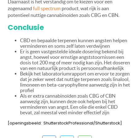
Daarnaast is het verstandig om te kiezen voor een
zogenaamd
full spectrum
product, wat rijk is aan
potentieel nuttige cannabinoïden zoals CBG en CBN.
Conclusie
CBD en bepaalde terpenen kunnen angsten helpen
verminderen en soms zelf laten verdwijnen
Er is geen vastgestelde ideale dosering bekend bij
angst, hoewel voor ernstige angststoornissen een
dosis tot 200 mg of meer nodig kan zijn. Het doseren
van een natuurlijk product is persoonsafhankelijk
Bekijk het laboratoriumrapport om ervoor te zorgen
dat je zeker weet dat nuttige terpenen zoals linalool,
limoneen en beta-caryophyllene aanwezig zijn in het
profiel
Als er extra cannabinoïden zoals CBG of CBN
aanwezig zijn, kunnen deze ook helpen bij het
verminderen van angst. Een olie die enkel CBD
bevat, zal meestal veel minder effectief zijn
[openingsbeeld: ShutterstockProfessional/Shutterstock]