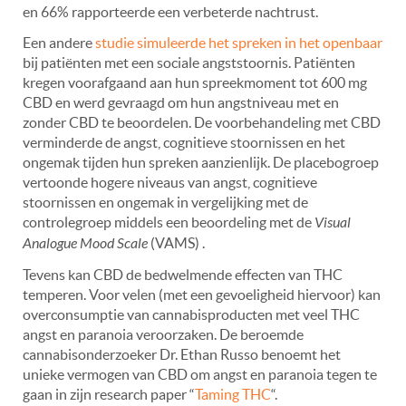
en 66% rapporteerde een verbeterde nachtrust.
Een andere
studie simuleerde het spreken in het openbaar
bij patiënten met een sociale angststoornis. Patiënten
kregen voorafgaand aan hun spreekmoment tot 600 mg
CBD en werd gevraagd om hun angstniveau met en
zonder CBD te beoordelen. De voorbehandeling met CBD
verminderde de angst, cognitieve stoornissen en het
ongemak tijden hun spreken aanzienlijk. De placebogroep
vertoonde hogere niveaus van angst, cognitieve
stoornissen en ongemak in vergelijking met de
controlegroep middels een beoordeling met de
Visual
Analogue Mood Scale
(VAMS) .
Tevens kan CBD de bedwelmende effecten van THC
temperen. Voor velen (met een gevoeligheid hiervoor) kan
overconsumptie van cannabisproducten met veel THC
angst en paranoia veroorzaken. De beroemde
cannabisonderzoeker Dr. Ethan Russo benoemt het
unieke vermogen van CBD om angst en paranoia tegen te
gaan in zijn research paper “
Taming THC
“.