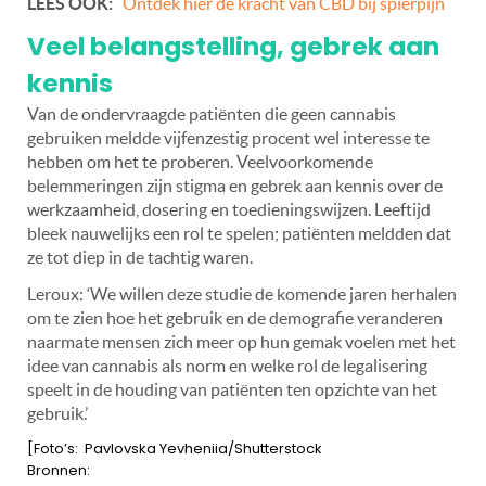
LEES OOK:
Ontdek hier de kracht van CBD bij spierpijn
Veel belangstelling, gebrek aan
kennis
Van de ondervraagde patiënten die geen cannabis
gebruiken meldde vijfenzestig procent wel interesse te
hebben om het te proberen. Veelvoorkomende
belemmeringen zijn stigma en gebrek aan kennis over de
werkzaamheid, dosering en toedieningswijzen. Leeftijd
bleek nauwelijks een rol te spelen; patiënten meldden dat
ze tot diep in de tachtig waren.
Leroux: ‘We willen deze studie de komende jaren herhalen
om te zien hoe het gebruik en de demografie veranderen
naarmate mensen zich meer op hun gemak voelen met het
idee van cannabis als norm en welke rol de legalisering
speelt in de houding van patiënten ten opzichte van het
gebruik.’
[Foto’s: Pavlovska Yevheniia/Shutterstock
Bronnen: