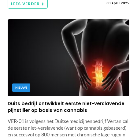
LEES VERDER
30 april 2025
NIEUWS
Duits bedrijf ontwikkelt eerste niet-verslavende
pijnstiller op basis van cannabis
VER-01 is volgens het Duitse medicijnenbedrijf Vertanical
de eerste niet-verslavende (want op cannabis gebaseerd)
en succesvol op 800 mensen met chronische lage rugpijn