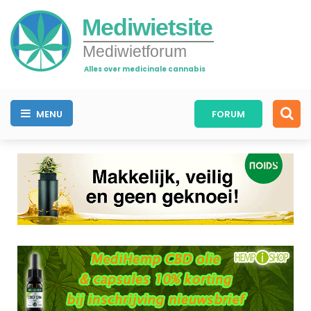
Mediwietsite
Mediwietforum
Alles over medicinale cannabis
MENU
FORUM