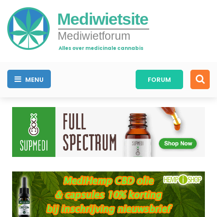
Mediwietsite
Mediwietforum
Alles over medicinale cannabis
MENU
FORUM