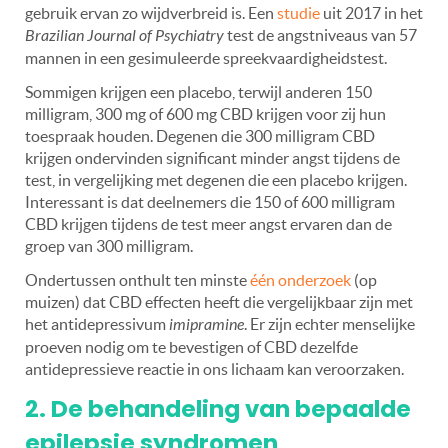
gebruik ervan zo wijdverbreid is. Een
studie
uit 2017 in het
Brazilian Journal of Psychiatry
test de angstniveaus van 57
mannen in een gesimuleerde spreekvaardigheidstest.
Sommigen krijgen een placebo, terwijl anderen 150
milligram, 300 mg of 600 mg CBD krijgen voor zij hun
toespraak houden. Degenen die 300 milligram CBD
krijgen ondervinden significant minder angst tijdens de
test, in vergelijking met degenen die een placebo krijgen.
Interessant is dat deelnemers die 150 of 600 milligram
CBD krijgen tijdens de test meer angst ervaren dan de
groep van 300 milligram.
Ondertussen onthult ten minste
één onderzoek
(op
muizen) dat CBD effecten heeft die vergelijkbaar zijn met
het antidepressivum
imipramine
. Er zijn echter menselijke
proeven nodig om te bevestigen of CBD dezelfde
antidepressieve reactie in ons lichaam kan veroorzaken.
2. De behandeling van bepaalde
epilepsie syndromen