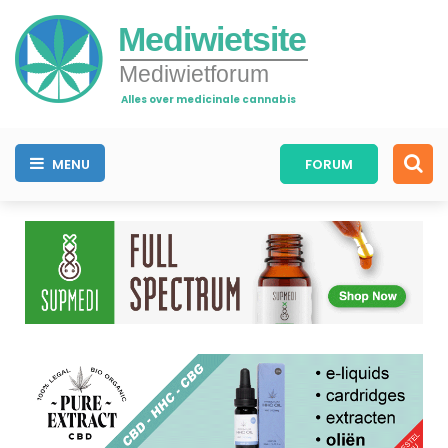
Mediwietsite
Mediwietforum
Alles over medicinale cannabis
MENU
FORUM