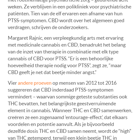
weken. Ze verblijven in een polikliniek voor psychiatrische
patiënten. Tien van de elf ervaren een afname van hun
PTSS-symptomen. CBD wordt over het algemeen goed
verdragen, schrijven de onderzoekers.
Margaret Rajnic, een verpleegkundig arts met ervaring
met medicinale cannabis en CBD, benadrukt het belang
van de inzet van therapie in combinatie met elk type
cannabis of CBD voor PTSS. “Er is een behoorlijke
hoeveelheid therapie nodig voor PTSS”, zegt ze, “maar
CBD geeft je net dat beetje minder angst.”
Vier
andere proeven
op mensen van 2012 tot 2016
suggereren dat CBD inderdaad PTSS-symptomen
vermindert – waarvan sommige geteste substanties ook
THC bevatten, het belangrijkste geestverruimende
element in cannabis. Wanneer THC en CBD samenwerken,
creëren ze een zogenaamd ‘entourage-effect’, dat elkaars
voordelen en potentie aanvult. Als je bijvoorbeeld
dezelfde dosis THC en CBD samen neemt, wordt de “high”
van THC getemperd, terwijl een klein beetje THC in