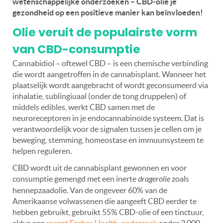
wetenschappelijke onderzoeken – CBD-olie je
gezondheid op een positieve manier kan beïnvloeden!
Olie veruit de populairste vorm
van CBD-consumptie
Cannabidiol – oftewel CBD – is een chemische verbinding
die wordt aangetroffen in de cannabisplant. Wanneer het
plaatselijk wordt aangebracht of wordt geconsumeerd via
inhalatie, sublingiuaal (onder de tong druppelen) of
middels edibles, werkt CBD samen met de
neuroreceptoren in je endocannabinoïde systeem. Dat is
verantwoordelijk voor de signalen tussen je cellen om je
beweging, stemming, homeostase en immuunsysteem te
helpen reguleren.
CBD wordt uit de cannabisplant gewonnen en voor
consumptie gemengd met een inerte
dragerolie
zoals
hennepzaadolie. Van de ongeveer 60% van de
Amerikaanse volwassenen die aangeeft CBD eerder te
hebben gebruikt, gebruikt 55% CBD-olie of een tinctuur,
aldus een
recent Forbes Health-onderzoek
onder 2.000