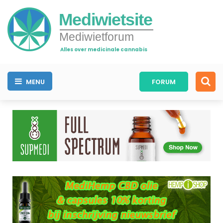
Mediwietsite
Mediwietforum
Alles over medicinale cannabis
MENU
FORUM