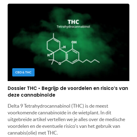
CBD & THC
Dossier THC • Begrijp de voordelen en risico’s van
deze cannabinoïde
Delta 9 Tetrahydrocannabinol (THC) is de meest
voorkomende cannabinoïde in de wietplant. In dit
uitgebreide artikel vertellen we je alles over de medische
voordelen en de eventuele risico's van het gebruik van
cannabis(olie) met THC.