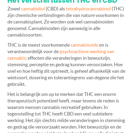
Het verschil tussen THC en CBD
Zowel
cannabidiol
(CBD) als
tetrahydrocannabinol
(THC)
zijn chemische verbindingen die van nature voorkomen in
de cannabisplant. Ze worden ook wel cannabinoïden
genoemd. Cannabinoïden zijn aanwezig in alle
cannabissoorten.
THC is de meest voorkomende
cannabinoïde
en is
verantwoordelijk voor de
psychoactieve werking van
cannabis
; effecten die veranderingen in bewustzijn,
stemming, perceptie en gedrag kunnen veroorzaken. Hoe
snel en hoe heftig dit optreedt, is geheel afhankelijk van de
wietsoort, dosering en tolerantiegrens van degene die het
gebruikt.
Het is belangrijk om op te merken dat THC een enorm
therapeutisch potentieel heeft, maar tevens de reden is
waarom mensen cannabis recreatief gebruiken. In
tegenstelling tot THC heeft CBD een veel subtielere
werking. Het zijn slechts milde veranderingen in stemming
en gedrag die veroorzaakt worden. Het bewustzijn en de