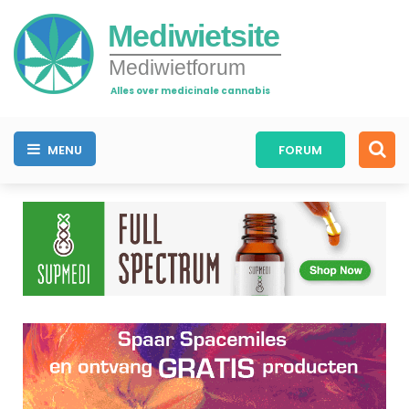
Mediwietsite
Mediwietforum
Alles over medicinale cannabis
MENU
FORUM