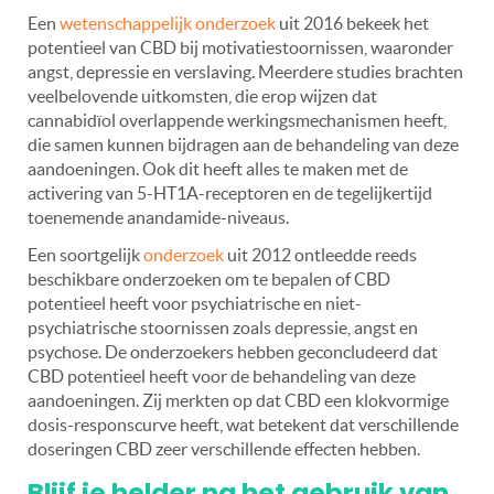
Een
wetenschappelijk onderzoek
uit 2016 bekeek het
potentieel van CBD bij motivatiestoornissen, waaronder
angst, depressie en verslaving. Meerdere studies brachten
veelbelovende uitkomsten, die erop wijzen dat
cannabidïol overlappende werkingsmechanismen heeft,
die samen kunnen bijdragen aan de behandeling van deze
aandoeningen. Ook dit heeft alles te maken met de
activering van 5-HT1A-receptoren en de tegelijkertijd
toenemende anandamide-niveaus.
Een soortgelijk
onderzoek
uit 2012 ontleedde reeds
beschikbare onderzoeken om te bepalen of CBD
potentieel heeft voor psychiatrische en niet-
psychiatrische stoornissen zoals depressie, angst en
psychose. De onderzoekers hebben geconcludeerd dat
CBD potentieel heeft voor de behandeling van deze
aandoeningen. Zij merkten op dat CBD een klokvormige
dosis-responscurve heeft, wat betekent dat verschillende
doseringen CBD zeer verschillende effecten hebben.
Blijf je helder na het gebruik van