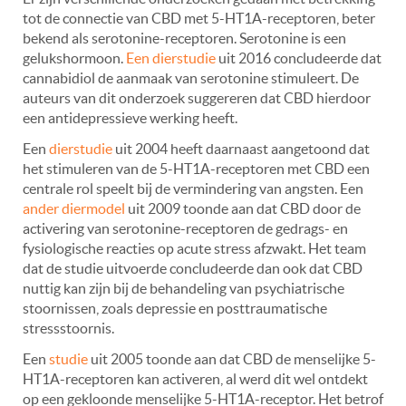
tot de connectie van CBD met 5-HT1A-receptoren, beter
bekend als serotonine-receptoren. Serotonine is een
gelukshormoon.
Een dierstudie
uit 2016 concludeerde dat
cannabidiol de aanmaak van serotonine stimuleert. De
auteurs van dit onderzoek suggereren dat CBD hierdoor
een antidepressieve werking heeft.
Een
dierstudie
uit 2004 heeft daarnaast aangetoond dat
het stimuleren van de 5-HT1A-receptoren met CBD een
centrale rol speelt bij de vermindering van angsten. Een
ander diermodel
uit 2009 toonde aan dat CBD door de
activering van serotonine-receptoren de gedrags- en
fysiologische reacties op acute stress afzwakt. Het team
dat de studie uitvoerde concludeerde dan ook dat CBD
nuttig kan zijn bij de behandeling van psychiatrische
stoornissen, zoals depressie en posttraumatische
stressstoornis.
Een
studie
uit 2005 toonde aan dat CBD de menselijke 5-
HT1A-receptoren kan activeren, al werd dit wel ontdekt
op een gekloonde menselijke 5-HT1A-receptor. Het betrof