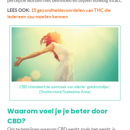
perceptie worden niet beïnvloed en blijven volledig intact.
LEES OOK:
15 gezondheidsvoordelen van THC die
iedereen zou moeten kennen
CBD stimuleert de aanmaak van allerlei ‘geluksstofjes’.
[Shutterstock/Subbotina Anna]
Waarom voel je je beter door
CBD?
Om te begrijpen waarom CBD werkt zoals het werkt, is