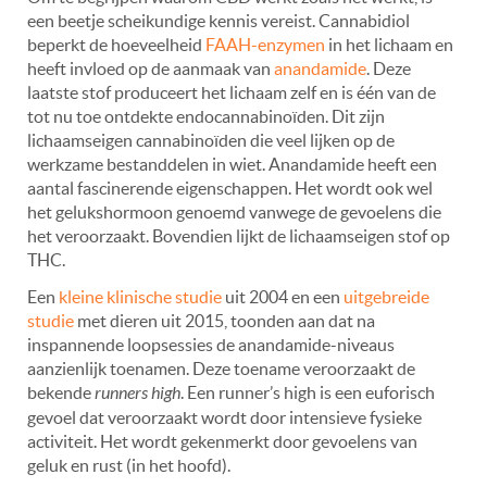
een beetje scheikundige kennis vereist. Cannabidiol
beperkt de hoeveelheid
FAAH-enzymen
in het lichaam en
heeft invloed op de aanmaak van
anandamide
. Deze
laatste stof produceert het lichaam zelf en is één van de
tot nu toe ontdekte endocannabinoïden. Dit zijn
lichaamseigen cannabinoïden die veel lijken op de
werkzame bestanddelen in wiet. Anandamide heeft een
aantal fascinerende eigenschappen. Het wordt ook wel
het gelukshormoon genoemd vanwege de gevoelens die
het veroorzaakt. Bovendien lijkt de lichaamseigen stof op
THC.
Een
kleine klinische studie
uit 2004 en een
uitgebreide
studie
met dieren uit 2015, toonden aan dat na
inspannende loopsessies de anandamide-niveaus
aanzienlijk toenamen. Deze toename veroorzaakt de
bekende
runners high
. Een runner’s high is een euforisch
gevoel dat veroorzaakt wordt door intensieve fysieke
activiteit. Het wordt gekenmerkt door gevoelens van
geluk en rust (in het hoofd).