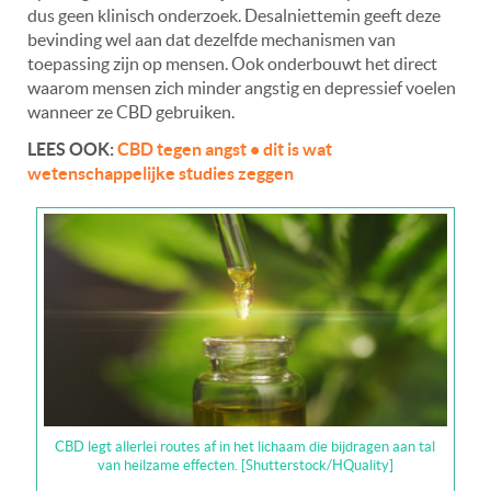
dus geen klinisch onderzoek. Desalniettemin geeft deze
bevinding wel aan dat dezelfde mechanismen van
toepassing zijn op mensen. Ook onderbouwt het direct
waarom mensen zich minder angstig en depressief voelen
wanneer ze CBD gebruiken.
LEES OOK:
CBD tegen angst • dit is wat
wetenschappelijke studies zeggen
CBD legt allerlei routes af in het lichaam die bijdragen aan tal
van heilzame effecten. [Shutterstock/HQuality]