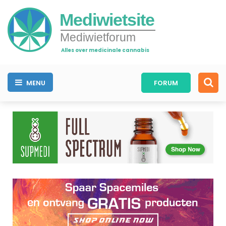
Mediwietsite
Mediwietforum
Alles over medicinale cannabis
MENU
FORUM