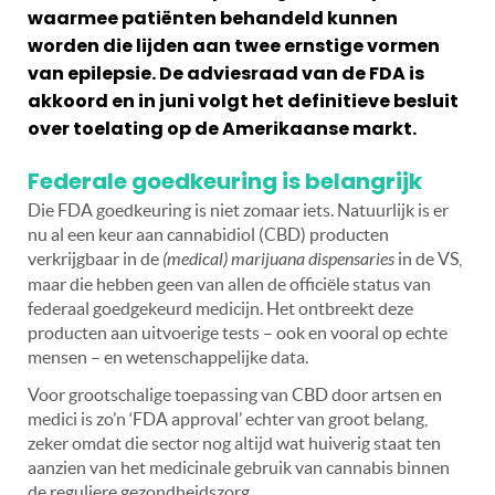
waarmee patiënten behandeld kunnen
worden die lijden aan twee ernstige vormen
van epilepsie. De adviesraad van de FDA is
akkoord en in juni volgt het definitieve besluit
over toelating op de Amerikaanse markt.
Federale goedkeuring is belangrijk
Die FDA goedkeuring is niet zomaar iets. Natuurlijk is er
nu al een keur aan cannabidiol (CBD) producten
verkrijgbaar in de
(medical) marijuana dispensaries
in de VS,
maar die hebben geen van allen de officiële status van
federaal goedgekeurd medicijn. Het ontbreekt deze
producten aan uitvoerige tests – ook en vooral op echte
mensen – en wetenschappelijke data.
Voor grootschalige toepassing van CBD door artsen en
medici is zo’n ‘FDA approval’ echter van groot belang,
zeker omdat die sector nog altijd wat huiverig staat ten
aanzien van het medicinale gebruik van cannabis binnen
de reguliere gezondheidszorg.