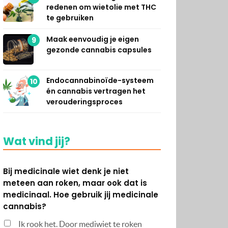
redenen om wietolie met THC
te gebruiken
Maak eenvoudig je eigen
9
gezonde cannabis capsules
Endocannabinoïde-systeem
10
én cannabis vertragen het
verouderingsproces
Wat vind jij?
Bij medicinale wiet denk je niet
meteen aan roken, maar ook dat is
medicinaal. Hoe gebruik jij medicinale
cannabis?
Ik rook het. Door mediwiet te roken