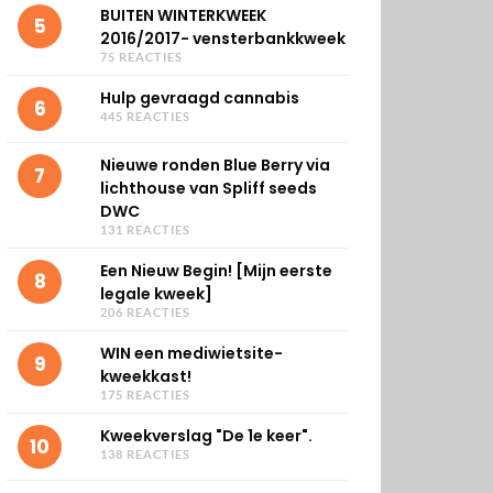
BUITEN WINTERKWEEK
5
2016/2017- vensterbankkweek
75 REACTIES
Hulp gevraagd cannabis
6
445 REACTIES
Nieuwe ronden Blue Berry via
7
lichthouse van Spliff seeds
DWC
131 REACTIES
Een Nieuw Begin! [Mijn eerste
8
legale kweek]
206 REACTIES
WIN een mediwietsite-
9
kweekkast!
175 REACTIES
Kweekverslag "De 1e keer".
10
138 REACTIES