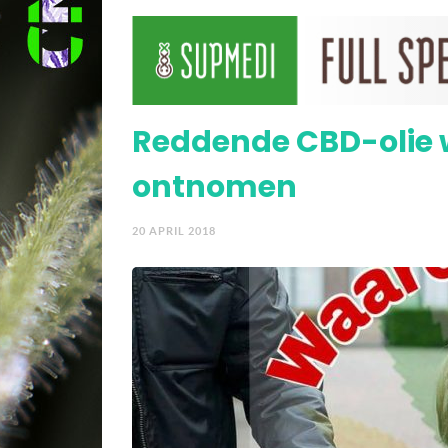
Video: cannabis kan he
Reddende CBD-olie 
ontnomen
20 APRIL 2018