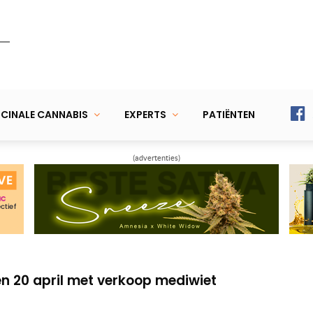
CINALE CANNABIS
EXPERTS
PATIËNTEN
(advertenties)
ist vervolging voor zijn vijf wietplanten
lpen bij eczeem
en 20 april met verkoop mediwiet
ist vervolging voor zijn vijf wietplanten