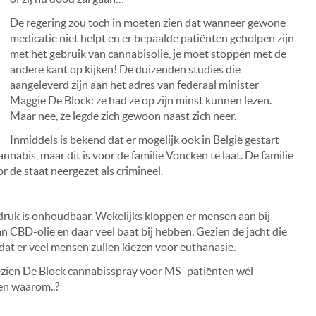
De regering zou toch in moeten zien dat wanneer gewone
medicatie niet helpt en er bepaalde patiënten geholpen zijn
met het gebruik van cannabisolie, je moet stoppen met de
andere kant op kijken! De duizenden studies die
aangeleverd zijn aan het adres van federaal minister
Maggie De Block: ze had ze op zijn minst kunnen lezen.
Maar nee, ze legde zich gewoon naast zich neer.
Inmiddels is bekend dat er mogelijk ook in België gestart
abis, maar dit is voor de familie Voncken te laat. De familie
r de staat neergezet als crimineel.
 druk is onhoudbaar. Wekelijks kloppen er mensen aan bij
an CBD-olie en daar veel baat bij hebben. Gezien de jacht die
 dat er veel mensen zullen kiezen voor euthanasie.
gezien De Block cannabisspray voor MS- patiënten wél
 en waarom..?