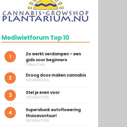
Mediwietforum Top 10
Zo werkt verdampen – een
1
gids voor beginners
1 REACTIES
Droog doos maken cannabis
2
167 REACTIES
Stel je even voor
3
722 REACTIES
Superskunk autoflowering
4
thuisavontuur!
182 REACTIES