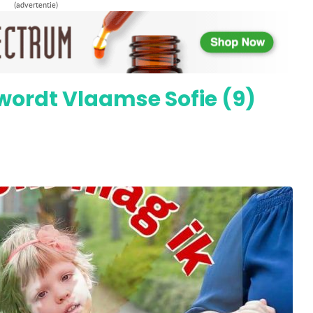
(advertentie)
lpen bij eczeem
wordt Vlaamse Sofie (9)