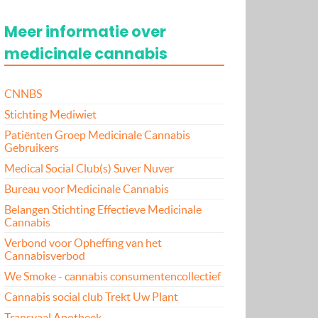
Meer informatie over
medicinale cannabis
CNNBS
Stichting Mediwiet
Patiënten Groep Medicinale Cannabis
Gebruikers
Medical Social Club(s) Suver Nuver
Bureau voor Medicinale Cannabis
Belangen Stichting Effectieve Medicinale
Cannabis
Verbond voor Opheffing van het
Cannabisverbod
We Smoke - cannabis consumentencollectief
Cannabis social club Trekt Uw Plant
Transvaal Apotheek