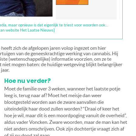
ia, maar opnieuw is dat eigenlijk te triest voor woorden ook…
van website Het Laatse Nieuws]
e heeft zich de afgelopen jaren volop ingezet om hier
ertuigen van de geneeskrachtige werking van cannabis. Hij
iste (wetenschappelijke) informatie voorzien, om ze te
t niet mogen baten: de huidige wetgeving blijkt belangrijker
jaar.
Hoe nu verder?
Moet de familie over 3 weken, wanneer het laatste potje
leeg is, terug naar af? Moet het meisje dan weer
blootgesteld worden aan de zware aanvallen die
uiteindelijk haar dood zullen worden? “Draai of keer het
hoe je wil, maar dit is een moordpoging vanuit de overheid”,
aldus vader Voncken. Zware woorden, maar de man kan het
niet anders omschrijven. Ook zijn dochtertje vraagt zich af
of zij nu dood zal gaan…