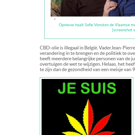
Opnieuw haalt Sofie Voncken de Vlaamse med
[screenshot 
CBD-olie is illegaal in België. VaderJean-Pierr
verandering in te brengen en de politiek te ov
heeft meerdere belangrijke personen van de ju
overtuigen de wet te wijzigen. Helaas, het heef
te zijn dan de gezondheid van een meisje van 9 