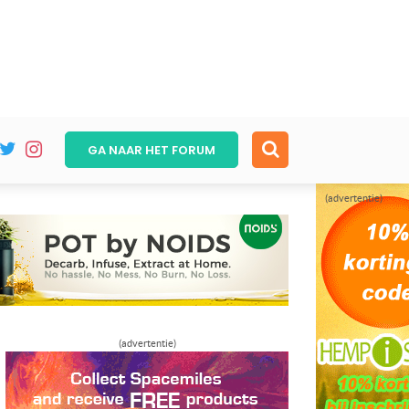
GA NAAR HET
FORUM
(advertentie)
(advertentie)