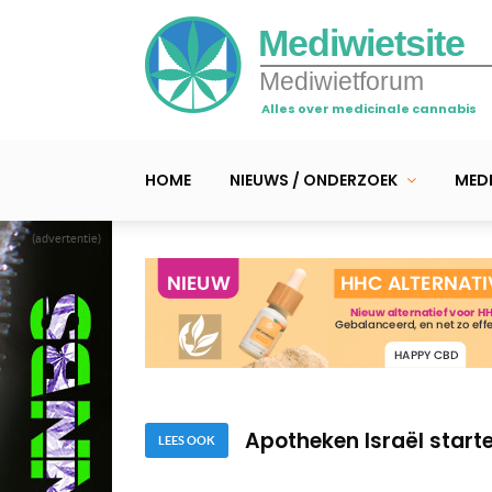
Mediwietsite
Mediwietforum
Alles over medicinale cannabis
HOME
NIEUWS / ONDERZOEK
MEDI
(advertentie)
Medicinale wietkweker e
Video: cannabis kan he
Apotheken Israël start
LEES OOK
Medicinale wietkweker e