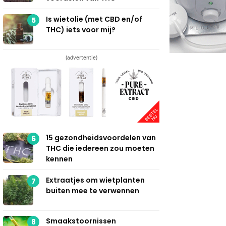
Is wietolie (met CBD en/of
5
THC) iets voor mij?
(advertentie)
15 gezondheidsvoordelen van
6
THC die iedereen zou moeten
kennen
Extraatjes om wietplanten
7
buiten mee te verwennen
Smaakstoornissen
8