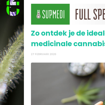
Video – Arts experiment
Zo ontdek je de ide
medicinale cannabi
27 FEBRUARI 2020