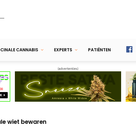
CINALE CANNABIS
EXPERTS
PATIËNTEN
(advertenties)
le wiet bij Gilles de la Tourette
eert met wietolie tegen chronische pijn
ale wiet bewaren
le wiet bij Gilles de la Tourette