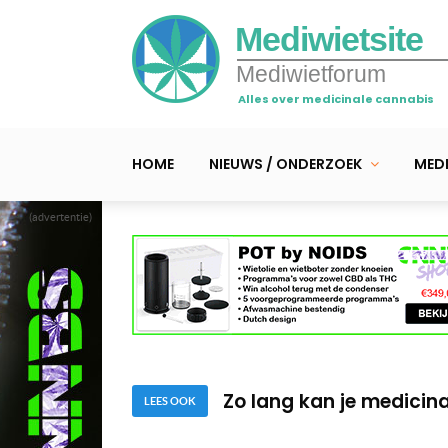
Mediwietsite
Mediwietforum
Alles over medicinale cannabis
HOME
NIEUWS / ONDERZOEK
MEDI
(advertentie)
6 voordelen van medicina
Video – Arts experiment
Zo lang kan je medicin
LEES OOK
6 voordelen van medicina