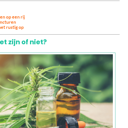
en op een rij
incturen
et rustig op
t zijn of niet?