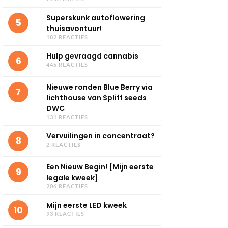
Superskunk autoflowering
5
thuisavontuur!
182 REACTIES
Hulp gevraagd cannabis
6
445 REACTIES
Nieuwe ronden Blue Berry via
7
lichthouse van Spliff seeds
DWC
131 REACTIES
Vervuilingen in concentraat?
8
2 REACTIES
Een Nieuw Begin! [Mijn eerste
9
legale kweek]
206 REACTIES
Mijn eerste LED kweek
10
93 REACTIES