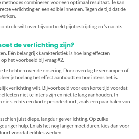
e methodes combineren voor een optimaal resultaat. Je kan
cte verlichting en een edible innemen. Tegen de tijd dat de
 werken.
controle wilt over bijvoorbeeld pijnbestrijding en ’s nachts
oet de verlichting zijn?
n. Eén belangrijk karakteristiek is hoe lang effecten
p het voorbeeld bij vraag #2.
le te hebben over de dosering. Door overdag te verdampen of
leer je hoelang het effect aanhoudt en hoe intens het is.
ijk verlichting wilt. Bijvoorbeeld voor een korte tijd voordat
 effecten niet te intens zijn en niet te lang aanhouden. In
m die slechts een korte periode duurt, zoals een paar halen van
sschien juist diepe, langdurige verlichting. Op zulke
duriger hulp. En als het nog langer moet duren, kies dan voor
 duurt voordat edibles werken.