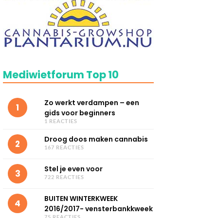
Mediwietforum Top 10
Zo werkt verdampen – een
1
gids voor beginners
1 REACTIES
Droog doos maken cannabis
2
167 REACTIES
Stel je even voor
3
722 REACTIES
BUITEN WINTERKWEEK
4
2016/2017- vensterbankkweek
75 REACTIES