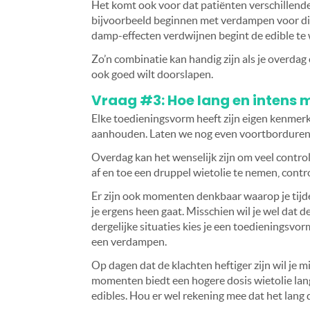
Het komt ook voor dat patiënten verschillend
bijvoorbeeld beginnen met verdampen voor dire
damp-effecten verdwijnen begint de edible te
Zo’n combinatie kan handig zijn als je overdag 
ook goed wilt doorslapen.
Vraag #3: Hoe lang en intens m
Elke toedieningsvorm heeft zijn eigen kenmerke
aanhouden. Laten we nog even voortborduren o
Overdag kan het wenselijk zijn om veel contro
af en toe een druppel wietolie te nemen, contro
Er zijn ook momenten denkbaar waarop je tijdel
je ergens heen gaat. Misschien wil je wel dat de
dergelijke situaties kies je een toedieningsvor
een verdampen.
Op dagen dat de klachten heftiger zijn wil je mi
momenten biedt een hogere dosis wietolie lang
edibles. Hou er wel rekening mee dat het lang