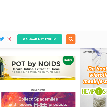
GA NAAR HET
FORUM
(advertentie)
(advertentie)