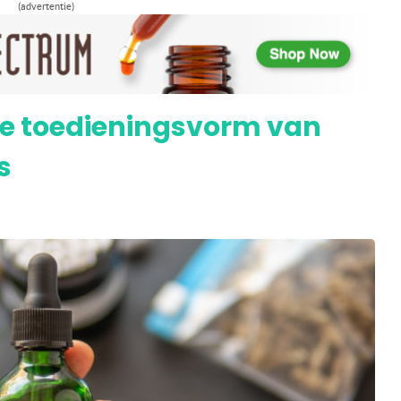
(advertentie)
eert met wietolie tegen chronische pijn
ale toedieningsvorm van
s