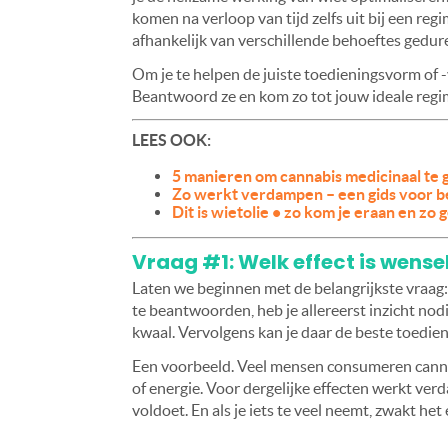
komen na verloop van tijd zelfs uit bij een r
afhankelijk van verschillende behoeftes gedur
Om je te helpen de juiste toedieningsvorm of -
Beantwoord ze en kom zo tot jouw ideale regi
LEES OOK:
5 manieren om cannabis medicinaal te 
Zo werkt verdampen – een gids voor b
Dit is wietolie • zo kom je eraan en zo 
Vraag #1: Welk effect is wensel
Laten we beginnen met de belangrijkste vraag: 
te beantwoorden, heb je allereerst inzicht nod
kwaal. Vervolgens kan je daar de beste toedien
Een voorbeeld. Veel mensen consumeren canna
of energie. Voor dergelijke effecten werkt ver
voldoet. En als je iets te veel neemt, zwakt het 