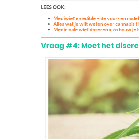
LEES OOK:
Mediwiet en edible – de voor- en nadel
Alles wat je wilt weten over cannabis t
Medicinale wiet doseren • zo bouw je h
Vraag #4: Moet het discree