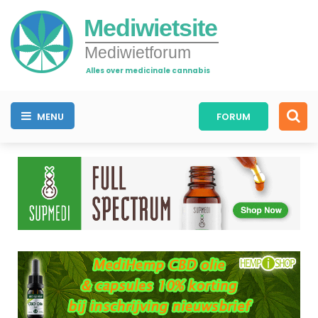
Mediwietsite
Mediwietforum
Alles over medicinale cannabis
MENU
FORUM