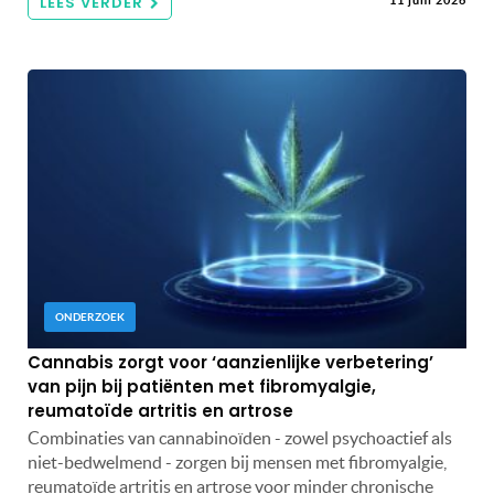
LEES VERDER
11 juni 2026
ONDERZOEK
Cannabis zorgt voor ‘aanzienlijke verbetering’
van pijn bij patiënten met fibromyalgie,
reumatoïde artritis en artrose
Combinaties van cannabinoïden - zowel psychoactief als
niet-bedwelmend - zorgen bij mensen met fibromyalgie,
reumatoïde artritis en artrose voor minder chronische