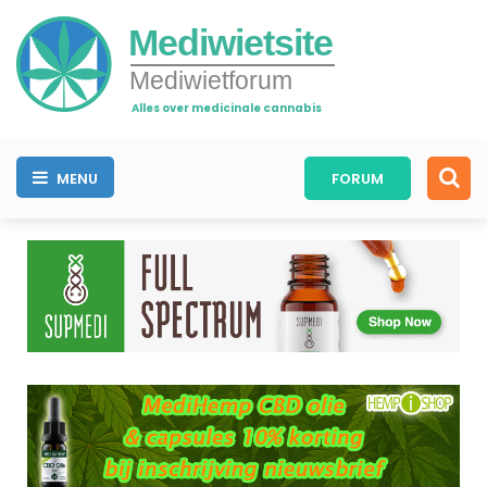
Mediwietsite
Mediwietforum
Alles over medicinale cannabis
MENU
FORUM