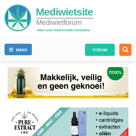
Mediwietsite
Mediwietforum
Alles over medicinale cannabis
MENU
FORUM