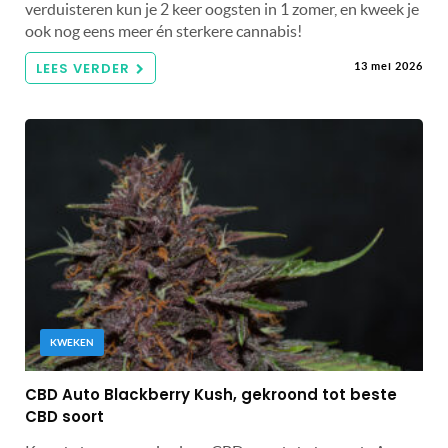
verduisteren kun je 2 keer oogsten in 1 zomer, en kweek je
ook nog eens meer én sterkere cannabis!
LEES VERDER
13 mei 2026
KWEKEN
CBD Auto Blackberry Kush, gekroond tot beste
CBD soort