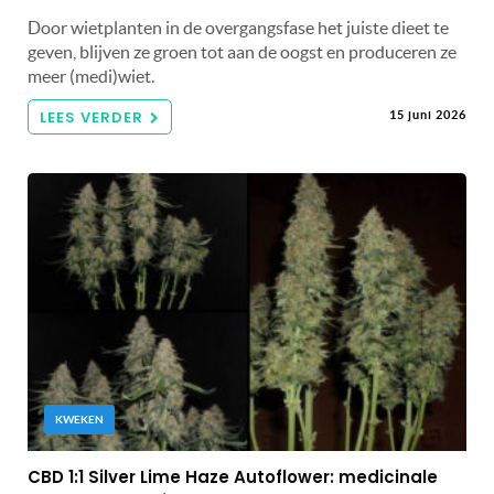
Door wietplanten in de overgangsfase het juiste dieet te
geven, blijven ze groen tot aan de oogst en produceren ze
meer (medi)wiet.
LEES VERDER
15 juni 2026
KWEKEN
CBD 1:1 Silver Lime Haze Autoflower: medicinale