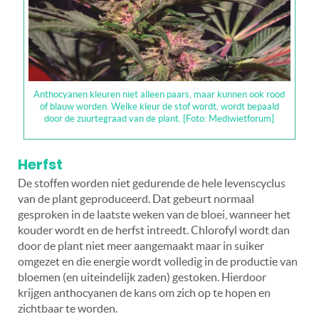
Anthocyanen kleuren niet alleen paars, maar kunnen ook rood
of blauw worden. Welke kleur de stof wordt, wordt bepaald
door de zuurtegraad van de plant. [Foto: Mediwietforum]
Herfst
De stoffen worden niet gedurende de hele levenscyclus
van de plant geproduceerd. Dat gebeurt normaal
gesproken in de laatste weken van de bloei, wanneer het
kouder wordt en de herfst intreedt. Chlorofyl wordt dan
door de plant niet meer aangemaakt maar in suiker
omgezet en die energie wordt volledig in de productie van
bloemen (en uiteindelijk zaden) gestoken. Hierdoor
krijgen anthocyanen de kans om zich op te hopen en
zichtbaar te worden.