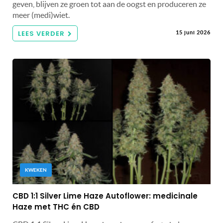
geven, blijven ze groen tot aan de oogst en produceren ze
meer (medi)wiet.
LEES VERDER
15 juni 2026
KWEKEN
CBD 1:1 Silver Lime Haze Autoflower: medicinale
Haze met THC én CBD