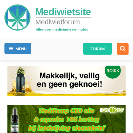
Mediwietsite
Mediwietforum
Alles over medicinale cannabis
MENU
FORUM