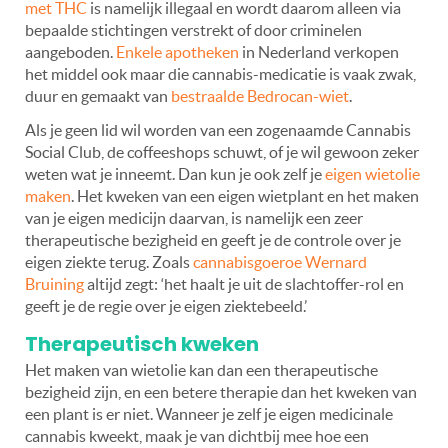
met THC
is namelijk illegaal en wordt daarom alleen via
bepaalde stichtingen verstrekt of door criminelen
aangeboden.
Enkele apotheken
in Nederland verkopen
het middel ook maar die cannabis-medicatie is vaak zwak,
duur en gemaakt van
bestraalde Bedrocan-wiet
.
Als je geen lid wil worden van een zogenaamde Cannabis
Social Club, de coffeeshops schuwt, of je wil gewoon zeker
weten wat je inneemt. Dan kun je ook zelf je
eigen wietolie
maken
. Het kweken van een eigen wietplant en het maken
van je eigen medicijn daarvan, is namelijk een zeer
therapeutische bezigheid en geeft je de controle over je
eigen ziekte terug. Zoals
cannabisgoeroe Wernard
Bruining
altijd zegt: ‘het haalt je uit de slachtoffer-rol en
geeft je de regie over je eigen ziektebeeld.’
Therapeutisch kweken
Het maken van wietolie kan dan een therapeutische
bezigheid zijn, en een betere therapie dan het kweken van
een plant is er niet. Wanneer je zelf je eigen medicinale
cannabis kweekt, maak je van dichtbij mee hoe een