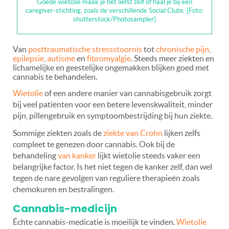
Goede wietolie maak je het liefst zelf of haal je bij een
caregiver-stichting, zoals de verschillende Social Clubs. [Foto:
shutterstock/Photosampler]
Van
posttraumatische stressstoornis
tot
chronische pijn
,
epilepsie
,
autisme
en
fibromyalgie
. Steeds meer ziekten en
lichamelijke en geestelijke ongemakken blijken goed met
cannabis te behandelen.
Wietolie
of een andere manier van cannabisgebruik zorgt
bij veel patiënten voor een betere levenskwaliteit, minder
pijn, pillengebruik en symptoombestrijding bij hun ziekte.
Sommige ziekten zoals de
ziekte van Crohn
lijken zelfs
compleet te genezen door cannabis. Ook bij de
behandeling
van kanker
lijkt wietolie steeds vaker een
belangrijke factor. Is het niet tegen de kanker zelf, dan wel
tegen de nare gevolgen van reguliere therapieën zoals
chemokuren en bestralingen.
Cannabis-medicijn
Échte cannabis-medicatie is moeilijk te vinden.
Wietolie