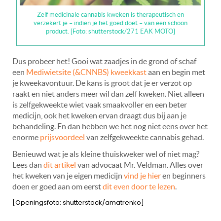
Zelf medicinale cannabis kweken is therapeutisch en
verzekert je – indien je het goed doet – van een schoon
product. [Foto: shutterstock/271 EAK MOTO]
Dus probeer het! Gooi wat zaadjes in de grond of schaf
een
Mediwietsite (&CNNBS) kweekkast
aan en begin met
je kweekavontuur. De kans is groot dat je er verzot op
raakt en niet anders meer wil dan zelf kweken. Niet alleen
is zelfgekweekte wiet vaak smaakvoller en een beter
medicijn, ook het kweken ervan draagt dus bij aan je
behandeling. En dan hebben we het nog niet eens over het
enorme
prijsvoordeel
van zelfgekweekte cannabis gehad.
Benieuwd wat je als kleine thuiskweker wel of niet mag?
Lees dan
dit artikel
van advocaat Mr. Veldman. Alles over
het kweken van je eigen medicijn
vind je hier
en beginners
doen er goed aan om eerst
dit even door te lezen
.
[Openingsfoto: shutterstock/amatrenko]