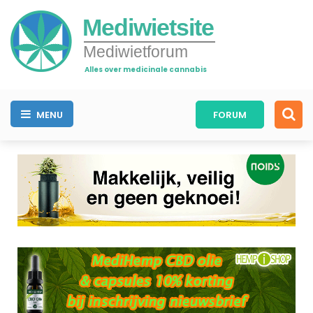
Mediwietsite
Mediwietforum
Alles over medicinale cannabis
MENU
FORUM