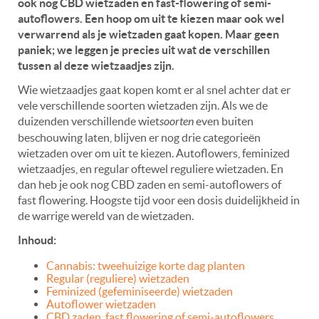
ook nog CBD wietzaden en fast-flowering of semi-
autoflowers. Een hoop om uit te kiezen maar ook wel
verwarrend als je wietzaden gaat kopen. Maar geen
paniek; we leggen je precies uit wat de verschillen
tussen al deze wietzaadjes zijn.
Wie wietzaadjes gaat kopen komt er al snel achter dat er
vele verschillende soorten wietzaden zijn. Als we de
duizenden verschillende wiet
soorten
even buiten
beschouwing laten, blijven er nog drie categorieën
wietzaden over om uit te kiezen. Autoflowers, feminized
wietzaadjes, en regular oftewel reguliere wietzaden. En
dan heb je ook nog CBD zaden en semi-autoflowers of
fast flowering. Hoogste tijd voor een dosis duidelijkheid in
de warrige wereld van de wietzaden.
Inhoud:
Cannabis: tweehuizige korte dag planten
Regular (reguliere) wietzaden
Feminized (gefeminiseerde) wietzaden
Autoflower wietzaden
CBD zaden, fast flowering of semi-autoflowers