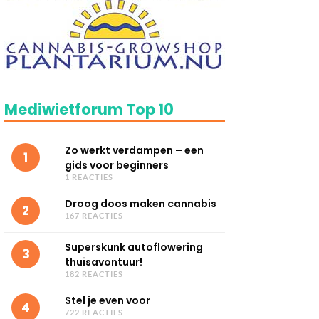
Mediwietforum Top 10
Zo werkt verdampen – een
1
gids voor beginners
1 REACTIES
Droog doos maken cannabis
2
167 REACTIES
Superskunk autoflowering
3
thuisavontuur!
182 REACTIES
Stel je even voor
4
722 REACTIES