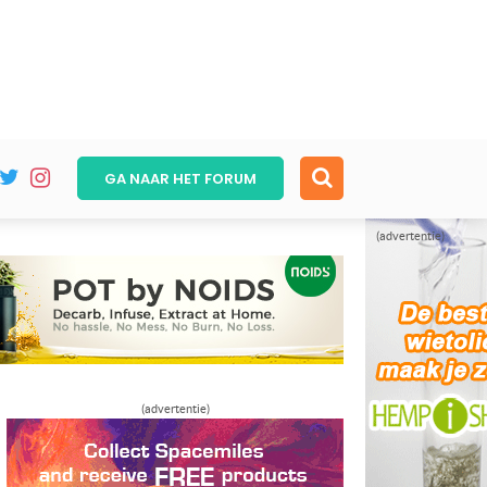
GA NAAR HET
FORUM
(advertentie)
(advertentie)