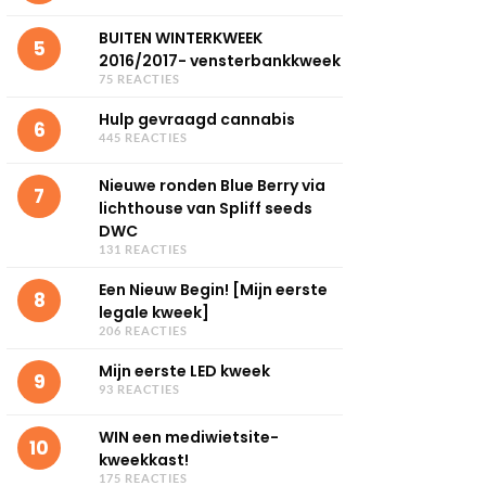
BUITEN WINTERKWEEK
5
2016/2017- vensterbankkweek
75 REACTIES
Hulp gevraagd cannabis
6
445 REACTIES
Nieuwe ronden Blue Berry via
7
lichthouse van Spliff seeds
DWC
131 REACTIES
Een Nieuw Begin! [Mijn eerste
8
legale kweek]
206 REACTIES
Mijn eerste LED kweek
9
93 REACTIES
WIN een mediwietsite-
10
kweekkast!
175 REACTIES