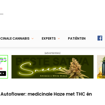
CINALE CANNABIS
EXPERTS
PATIËNTEN
(advertenties)
utoflower, feminized en regular wietzaadjes
 groen houden tot aan de oogst
ze Autoflower: medicinale Haze met THC én
utoflower, feminized en regular wietzaadjes