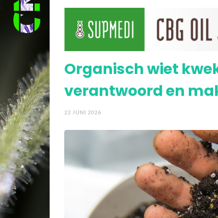
Wietplanten gezond en
Organisch wiet kwek
verantwoord en mak
22 JUNI 2026