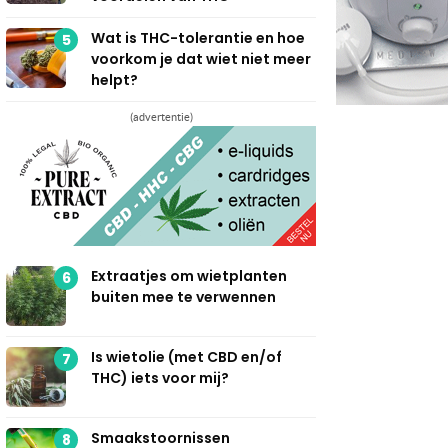
Wat is THC-tolerantie en hoe
5
voorkom je dat wiet niet meer
helpt?
(advertentie)
Extraatjes om wietplanten
6
buiten mee te verwennen
Is wietolie (met CBD en/of
7
THC) iets voor mij?
Smaakstoornissen
8