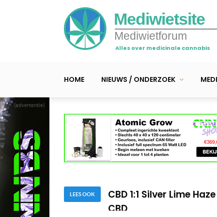
Mediwietsite
Mediwietforum
Alles over medicinale cannabis
HOME
NIEUWS / ONDERZOEK
MEDI
(advertentie)
De verschillen tussen a
Wietplanten gezond en
CBD 1:1 Silver Lime Ha
CBD
De verschillen tussen a
LEES OOK