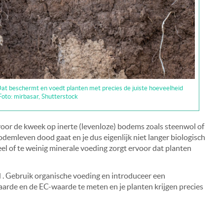
at beschermt en voedt planten met precies de juiste hoeveelheid
Foto: mirbasar, Shutterstock
voor de kweek op inerte (levenloze) bodems zoals steenwol of
bodemleven dood gaat en je dus eigenlijk niet langer biologisch
el of te weinig minerale voeding zorgt ervoor dat planten
 . Gebruik organische voeding en introduceer een
arde en de EC-waarde te meten en je planten krijgen precies