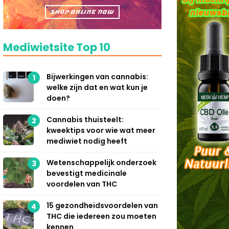
Mediwietsite Top 10
Bijwerkingen van cannabis:
1
welke zijn dat en wat kun je
doen?
Cannabis thuisteelt:
2
kweektips voor wie wat meer
mediwiet nodig heeft
Wetenschappelijk onderzoek
3
bevestigt medicinale
voordelen van THC
15 gezondheidsvoordelen van
4
THC die iedereen zou moeten
kennen