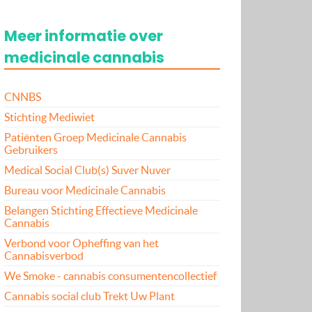
Meer informatie over
medicinale cannabis
CNNBS
Stichting Mediwiet
Patiënten Groep Medicinale Cannabis
Gebruikers
Medical Social Club(s) Suver Nuver
Bureau voor Medicinale Cannabis
Belangen Stichting Effectieve Medicinale
Cannabis
Verbond voor Opheffing van het
Cannabisverbod
We Smoke - cannabis consumentencollectief
Cannabis social club Trekt Uw Plant