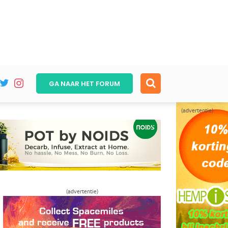
GA NAAR HET
FORUM
(advertentie)
(advertentie)