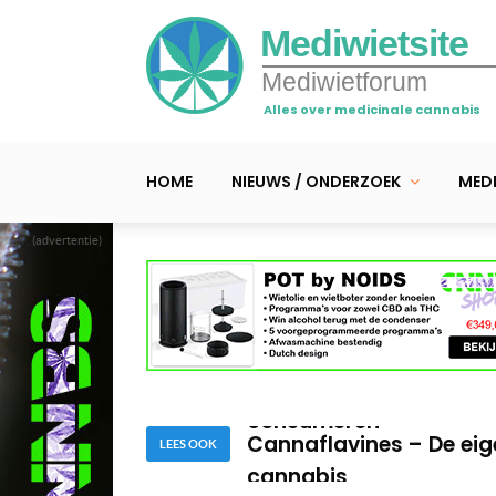
Mediwietsite
Mediwietforum
Alles over medicinale cannabis
HOME
NIEUWS / ONDERZOEK
MEDI
(advertentie)
Hormonen uit balans… w
cannabis?
Is cannabis veilig? De
consumeren
Cannaflavines – De ei
cannabis
LEES OOK
Hormonen uit balans… w