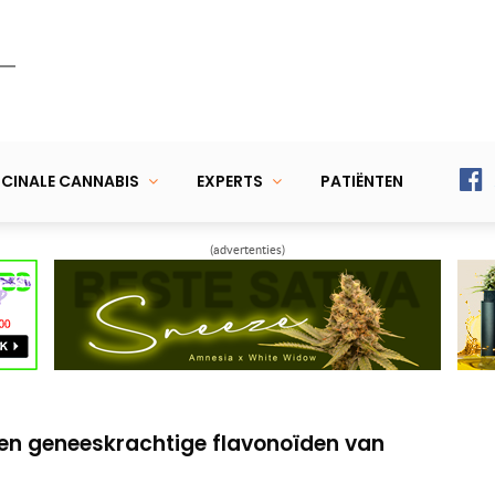
CINALE CANNABIS
EXPERTS
PATIËNTEN
(advertenties)
elke voordelen biedt medicinale
 gezondste manier om THC/CBD te
gen geneeskrachtige flavonoïden van
elke voordelen biedt medicinale