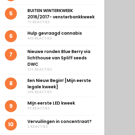
BUITEN WINTERKWEEK
5
2016/2017- vensterbankkweek
75 REACTIES
Hulp gevraagd cannabis
6
445 REACTIES
Nieuwe ronden Blue Berry via
7
lichthouse van Spliff seeds
DWC
131 REACTIES
Een Nieuw Begin! [Mijn eerste
8
legale kweek]
206 REACTIES
Mijn eerste LED kweek
9
93 REACTIES
Vervuilingen in concentraat?
10
2 REACTIES