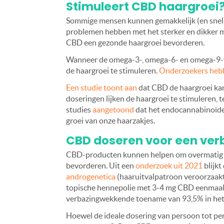
Stimuleert CBD haargroei
Sommige mensen kunnen gemakkelijk (en snel) l
problemen hebben met het sterker en dikker m
CBD een gezonde haargroei bevorderen.
Wanneer de omega-3-, omega-6- en omega-9-
de haargroei te stimuleren.
Onderzoekers hebb
Een studie toont aan
dat CBD de haargroei kan
doseringen lijken de haargroei te stimuleren, 
studies
aangetoond
dat het endocannabinoïde s
groei van onze haarzakjes.
CBD doseren voor een ver
CBD-producten kunnen helpen om overmatig ha
bevorderen. Uit een
onderzoek uit 2021
blijkt
androgenetica
(haaruitvalpatroon veroorzaakt
topische hennepolie met 3-4 mg CBD eenmaal
verbazingwekkende toename van 93,5% in het 
Hoewel de ideale dosering van persoon tot pers