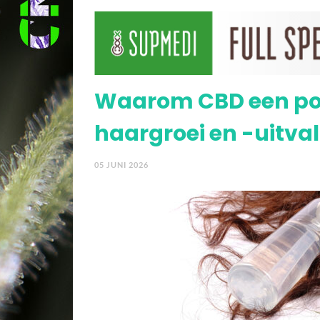
cannabis?
Is cannabis veilig? De
consumeren
Waarom CBD een posi
haargroei en -uitval
05 JUNI 2026