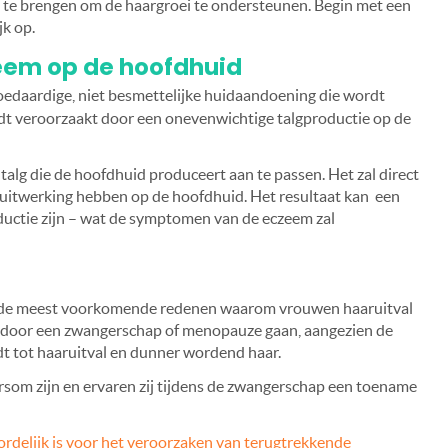
te brengen om de haargroei te ondersteunen. Begin met een
jk op.
eem op de hoofdhuid
oedaardige, niet besmettelijke huidaandoening die wordt
dt veroorzaakt door een onevenwichtige talgproductie op de
alg die de hoofdhuid produceert aan te passen. Het zal direct
uitwerking hebben op de hoofdhuid. Het resultaat kan
een
uctie zijn – wat de symptomen van de eczeem zal
an de meest voorkomende redenen waarom vrouwen haaruitval
e door een zwangerschap of menopauze gaan, aangezien de
dt tot haaruitval en dunner wordend haar.
rsom zijn en ervaren zij tijdens de zwangerschap een toename
delijk is voor het veroorzaken van terugtrekkende