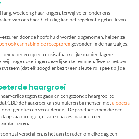
?
ang, weelderig haar krijgen, terwijl velen onder ons
aken van ons haar. Gelukkig kan het regelmatig gebruik van
vetzuren door de hoofdhuid worden opgenomen, helpen ze
en ook cannabinoïde receptoren
gevonden in de haarzakjes.
 beïnvloeden op een dosisafhankelijke manier: lagere
terwijl hoge doseringen deze lijken te remmen. Tevens hebben
ysteem (dat elk zoogdier bezit) een sleutelrol speelt bij de
beterde haargroei
arverlies tegen te gaan en een gezonde haargroei te
 dat CBD de haargroei kan stimuleren bij mensen met
alopecia
 door genetica en veroudering)
. De proefpersonen die een
 daags aanbrengen, ervaren na zes maanden een
aantal haren.
oon zal verschillen, is het aan te raden om elke dag een