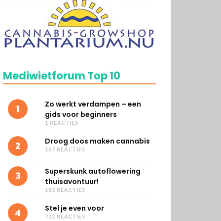
Mediwietforum Top 10
Zo werkt verdampen – een
1
gids voor beginners
1 REACTIES
Droog doos maken cannabis
2
167 REACTIES
Superskunk autoflowering
3
thuisavontuur!
182 REACTIES
Stel je even voor
4
722 REACTIES