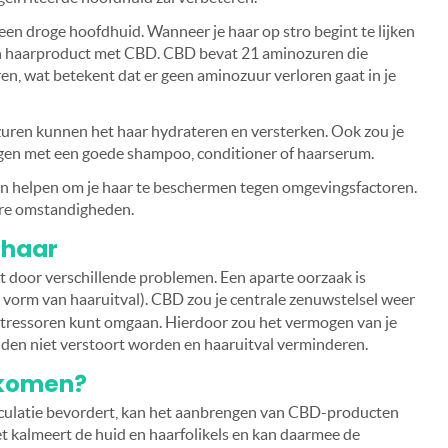
 een droge hoofdhuid. Wanneer je haar op stro begint te lijken
 een haarproduct met CBD. CBD bevat 21 aminozuren die
ren, wat betekent dat er geen aminozuur verloren gaat in je
uren kunnen het haar hydrateren en versterken. Ook zou je
gen met een goede shampoo, conditioner of haarserum.
en helpen om je haar te beschermen tegen omgevingsfactoren.
arre omstandigheden.
 haar
door verschillende problemen. Een aparte oorzaak is
 vorm van haaruitval). CBD zou je centrale zenuwstelsel weer
 stressoren kunt omgaan. Hierdoor zou het vermogen van je
uden niet verstoort worden en haaruitval verminderen.
rkomen?
culatie bevordert, kan het aanbrengen van CBD-producten
Het kalmeert de huid en haarfolikels en kan daarmee de