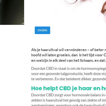
OVERIG
Als je haaruitval wil verminderen – of beter n
hoofd wil laten groeien, dan is het tijd voor
en welzijn in elk deel van het lichaam, en dat
Doordat CBD in staat is om de hormoonspiegel
voor een gezonde talgproductie, heeft deze st
te verbeteren. En dat betekent dikker, gezond
Hoe helpt CBD je haar en 
Doordat CBD zorgt voor hormonale balans in o
zelden is haaruitval het gevolg van ziekte of s
aandoeningen, waardoor ook de haaruitval of g