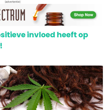
(advertentie)
 gezondste manier om THC/CBD te
tieve invloed heeft op
!