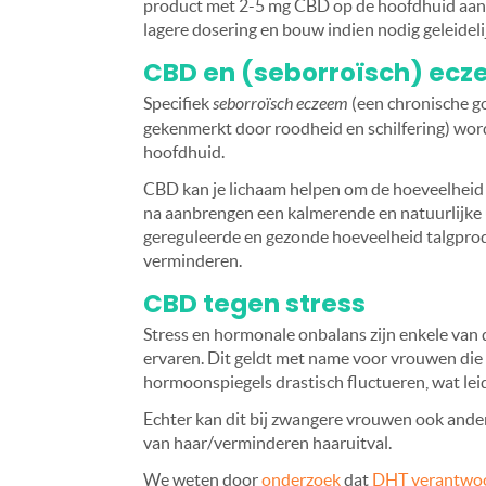
product met 2-5 mg CBD op de hoofdhuid aan 
lagere dosering en bouw indien nodig geleideli
CBD en (seborroïsch) ecz
Specifiek
seborroïsch eczeem
(een chronische g
gekenmerkt door roodheid en schilfering) wor
hoofdhuid.
CBD kan je lichaam helpen om de hoeveelheid t
na aanbrengen een kalmerende en natuurlijke 
gereguleerde en gezonde hoeveelheid talgprod
verminderen.
CBD tegen stress
Stress en hormonale onbalans zijn enkele v
ervaren. Dit geldt met name voor vrouwen di
hormoonspiegels drastisch fluctueren, wat lei
Echter kan dit bij zwangere vrouwen ook ande
van haar/verminderen haaruitval.
We weten door
onderzoek
dat
DHT verantwoor