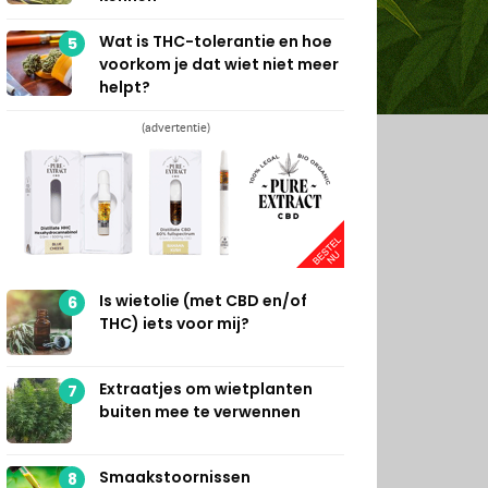
Wat is THC-tolerantie en hoe
5
voorkom je dat wiet niet meer
helpt?
(advertentie)
Is wietolie (met CBD en/of
6
THC) iets voor mij?
Extraatjes om wietplanten
7
buiten mee te verwennen
Smaakstoornissen
8