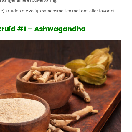
n aangenamere rookervaring.
e) kruiden die zo fijn samensmelten met ons aller favoriet
kruid #1 – Ashwagandha