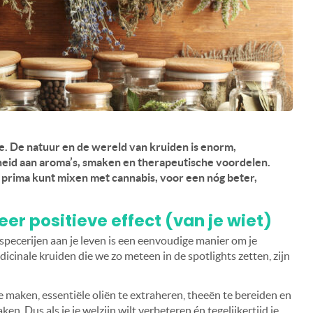
de. De natuur en de wereld van kruiden is enorm,
eid aan aroma’s, smaken en therapeutische voordelen.
e prima kunt mixen met cannabis, voor een nóg beter,
er positieve effect (van je wiet)
pecerijen aan je leven is een eenvoudige manier om je
icinale kruiden die we zo meteen in de spotlights zetten, zijn
e maken, essentiële oliën te extraheren, theeën te bereiden en
n. Dus als je je welzijn wilt verbeteren én tegelijkertijd je