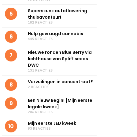
Superskunk autoflowering
5
thuisavontuur!
182 REACTIES
Hulp gevraagd cannabis
6
445 REACTIES
Nieuwe ronden Blue Berry via
7
lichthouse van Spliff seeds
DWC
131 REACTIES
Vervuilingen in concentraat?
8
2 REACTIES
Een Nieuw Begin! [Mijn eerste
9
legale kweek]
206 REACTIES
Mijn eerste LED kweek
10
93 REACTIES