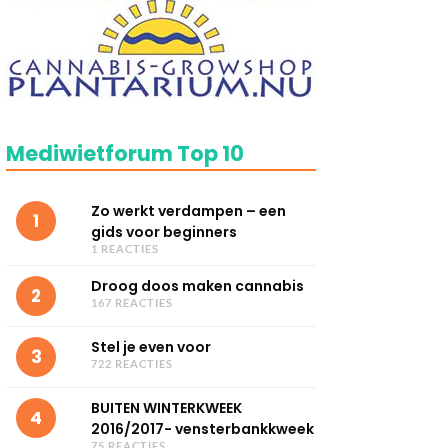
Mediwietforum Top 10
Zo werkt verdampen – een
1
gids voor beginners
1 REACTIES
Droog doos maken cannabis
2
167 REACTIES
Stel je even voor
3
722 REACTIES
BUITEN WINTERKWEEK
4
2016/2017- vensterbankkweek
75 REACTIES