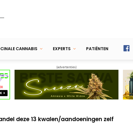
CINALE CANNABIS
EXPERTS
PATIËNTEN
(advertenties)
et name ook een edible – helpt bij
me en hoe mediwiet voor verlichting zorgt
handel deze 13 kwalen/aandoeningen zelf
et name ook een edible – helpt bij