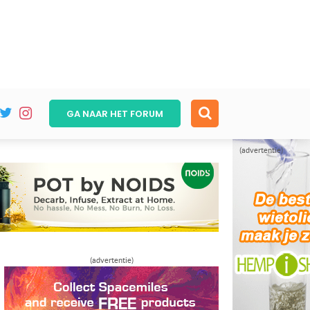
GA NAAR HET
FORUM
(advertentie)
(advertentie)