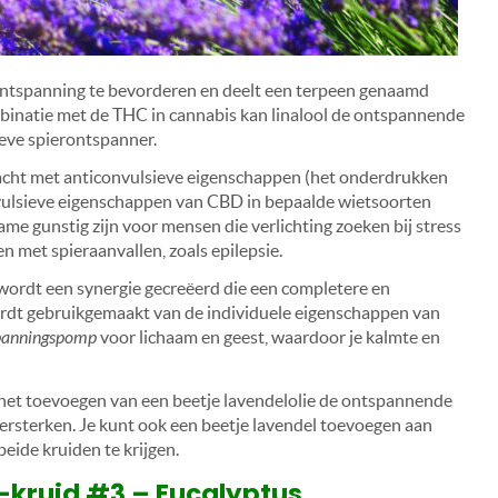
ntspanning te bevorderen en deelt een terpeen genaamd
binatie met de THC in cannabis kan linalool de ontspannende
ieve spierontspanner.
racht met anticonvulsieve eigenschappen (het onderdrukken
onvulsieve eigenschappen van CBD in bepaalde wietsoorten
e gunstig zijn voor mensen die verlichting zoeken bij stress
n met spieraanvallen, zoals epilepsie.
wordt een synergie gecreëerd die een completere en
wordt gebruikgemaakt van de individuele eigenschappen van
panningspomp
voor lichaam en geest, waardoor je kalmte en
 het toevoegen van een beetje lavendelolie de ontspannende
versterken. Je kunt ook een beetje lavendel toevoegen aan
eide kruiden te krijgen.
kruid #3 – Eucalyptus