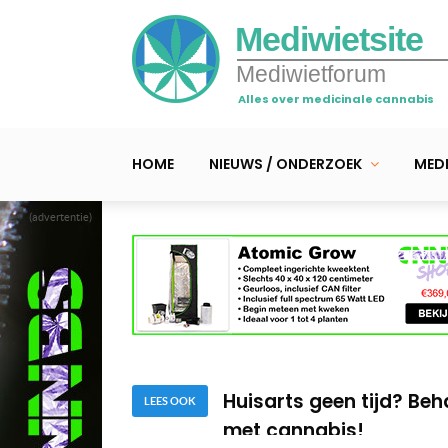
Mediwietsite
Mediwietforum
Alles over medicinale cannabis
HOME
NIEUWS / ONDERZOEK
MEDI
(advertentie)
Waarom cannabis – en m
slapeloosheid
Teken, de ziekte van Ly
Huisarts geen tijd? Be
met cannabis!
LEES OOK
Waarom cannabis – en m
slapeloosheid