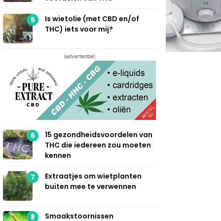
Is wietolie (met CBD en/of
5
THC) iets voor mij?
(advertentie)
15 gezondheidsvoordelen van
6
THC die iedereen zou moeten
kennen
Extraatjes om wietplanten
7
buiten mee te verwennen
Smaakstoornissen
8