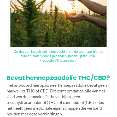
Zo ziet een industrieel hennepveld eruit, de teler laat hier de
hennep-zaden door zijn handen glijden… [foto: 24K-
Production/Shutterstock]
Bevat hennepzaadolie THC/CBD?
Het antwoord hierop is: nee, hennepzaadolie bevat geen
nauwelijks THC of CBD. Dit komt omdat de olie van het
zaad wordt gemaakt. Dit bevat bijna geen
tetrahydrocannabinol (THC) of cannabidiol (CBD), dus
het heeft geen medicinale eigenschappen die verband
houden met deze verbindingen.