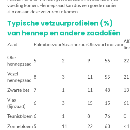
voeding komen. Hennepzaad kan dus een goede manier
zijn om aan deze vetzuren te komen.
Typische vetzuurprofielen (%)
van hennep en andere zaadoliën
Alf
Zaad
Palmitinezuur
Stearinezuur
Oliezuur
Linolzuur
lin
Olie
5
2
9
56
22
hennepzaad
Vezel
8
3
11
55
21
hennepzaad
Zwarte bes
7
1
11
48
13
Vlas
6
3
15
15
61
(lijnzaad)
Teunisbloem
6
1
8
76
0
Zonnebloem
5
11
22
63
<
1