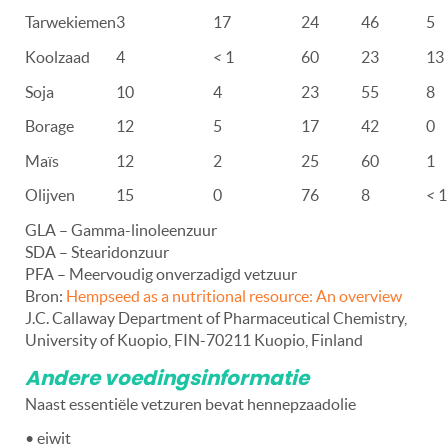
Tarwekiemen
3
17
24
46
5
Koolzaad
4
<
1
60
23
13
Soja
10
4
23
55
8
Borage
12
5
17
42
0
Maïs
12
2
25
60
1
Olijven
15
0
76
8
<
1
GLA – Gamma-linoleenzuur
SDA – Stearidonzuur
PFA – Meervoudig onverzadigd vetzuur
Bron:
Hempseed as a nutritional resource: An overview
J.C. Callaway Department of Pharmaceutical Chemistry,
University of Kuopio, FIN-70211 Kuopio, Finland
Andere voedingsinformatie
Naast essentiële vetzuren bevat hennepzaadolie
• eiwit