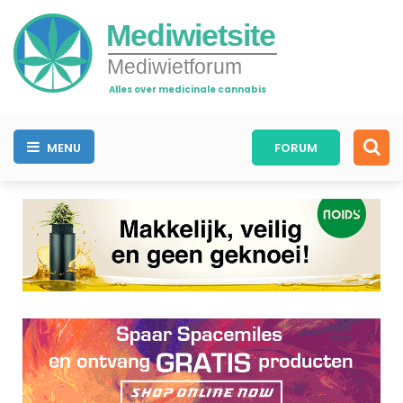
Mediwietsite
Mediwietforum
Alles over medicinale cannabis
MENU
FORUM