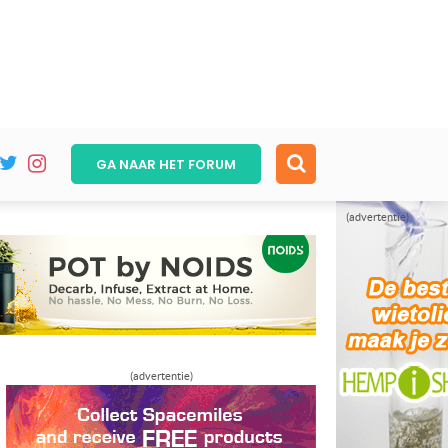
GA NAAR HET
FORUM
(advertentie)
(advertentie)