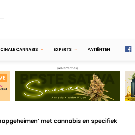
CINALE CANNABIS
EXPERTS
PATIËNTEN
(advertenties)
 met CBD, pas dosis aan of wissel van merk
abinoïden in wiet (tot dusver)
slaapgeheimen’ met cannabis en specifiek
 met CBD, pas dosis aan of wissel van merk