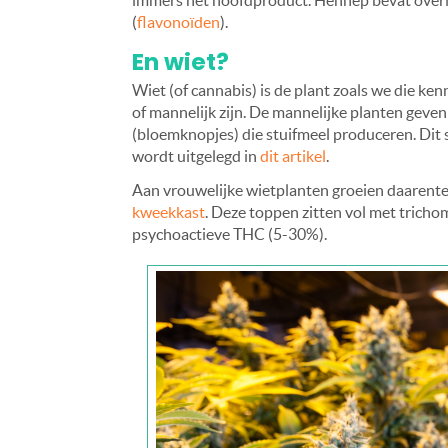
immers het hoofdproduct. Hennep bevat overig
(
flavonoïden
).
En wiet?
Wiet (of cannabis) is de plant zoals we die ke
of mannelijk zijn. De mannelijke planten geven
(bloemknopjes) die stuifmeel produceren. Dit 
wordt uitgelegd in
dit artikel
.
Aan vrouwelijke wietplanten groeien daarente
kweekkast
. Deze toppen zitten vol met trich
psychoactieve THC (5-30%).