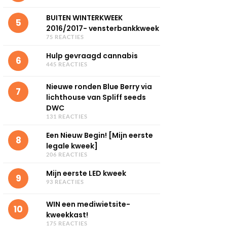
BUITEN WINTERKWEEK
5
2016/2017- vensterbankkweek
75 REACTIES
Hulp gevraagd cannabis
6
445 REACTIES
Nieuwe ronden Blue Berry via
7
lichthouse van Spliff seeds
DWC
131 REACTIES
Een Nieuw Begin! [Mijn eerste
8
legale kweek]
206 REACTIES
Mijn eerste LED kweek
9
93 REACTIES
WIN een mediwietsite-
10
kweekkast!
175 REACTIES