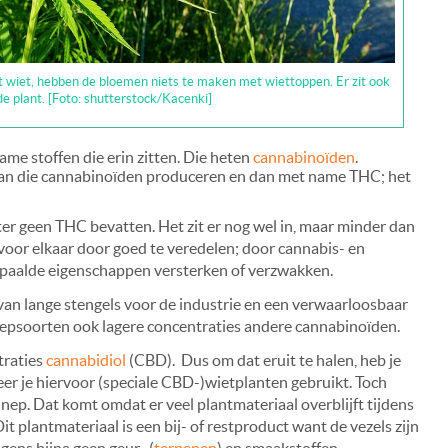
 wiet, hebben de bloemen niets te maken met wiettoppen. Er zit ook
de plant. [Foto: shutterstock/Kacenki]
me stoffen die erin zitten. Die heten
cannabinoïden
.
 van die cannabinoïden produceren en dan met name THC; het
 geen THC bevatten. Het zit er nog wel in, maar minder dan
e voor elkaar door goed te veredelen; door cannabis- en
epaalde eigenschappen versterken of verzwakken.
 van lange stengels voor de industrie en een verwaarloosbaar
epsoorten ook lagere concentraties andere cannabinoïden.
traties
cannabidiol
(CBD). Dus om dat eruit te halen, heb je
er je hiervoor (speciale CBD-)wietplanten gebruikt. Toch
. Dat komt omdat er veel plantmateriaal overblijft tijdens
t plantmateriaal is een bij- of restproduct want de vezels zijn