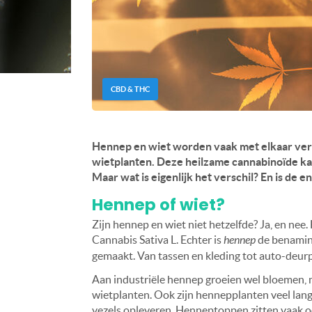
CBD & THC
Hennep en wiet worden vaak met elkaar verw
wietplanten. Deze heilzame cannabinoïde ka
Maar wat is eigenlijk het verschil?
En is de e
Hennep of wiet?
Zijn hennep en wiet niet hetzelfde? Ja, en nee
Cannabis Sativa L. Echter is
hennep
de benaming
gemaakt. Van tassen en kleding tot auto-deur
Aan industriële hennep groeien wel bloemen, m
wietplanten. Ook zijn hennepplanten veel lang
vezels opleveren. Henneptoppen zitten vaak ook