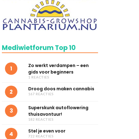
Mediwietforum Top 10
Zo werkt verdampen – een
1
gids voor beginners
1 REACTIES
Droog doos maken cannabis
2
167 REACTIES
Superskunk autoflowering
3
thuisavontuur!
182 REACTIES
Stel je even voor
4
722 REACTIES