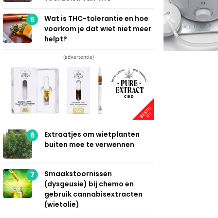
Wat is THC-tolerantie en hoe
5
voorkom je dat wiet niet meer
helpt?
(advertentie)
Extraatjes om wietplanten
6
buiten mee te verwennen
Smaakstoornissen
7
(dysgeusie) bij chemo en
gebruik cannabisextracten
(wietolie)