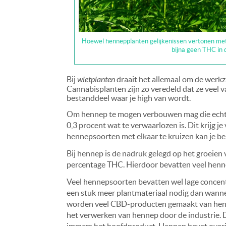
Hoewel hennepplanten gelijkenissen vertonen met
bijna geen THC in 
Bij
wietplanten
draait het allemaal om de werkza
Cannabisplanten zijn zo veredeld dat ze veel
bestanddeel waar je high van wordt.
Om hennep te mogen verbouwen mag die echter
0,3 procent wat te verwaarlozen is. Dit krijg j
hennepsoorten met elkaar te kruizen kan je b
Bij hennep is de nadruk gelegd op het groeien
percentage THC. Hierdoor bevatten veel henn
Veel hennepsoorten bevatten wel lage concen
een stuk meer plantmateriaal nodig dan wanne
worden veel CBD-producten gemaakt van hennep
het verwerken van hennep door de industrie. Di