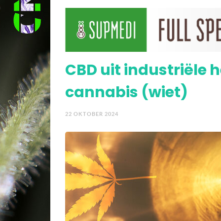
De 7 belangrijkste cann
CBD uit industriële 
cannabis (wiet)
22 OKTOBER 2024