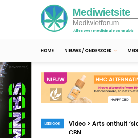
Mediwietsite
Mediwietforum
Alles over medicinale cannabis
HOME
NIEUWS / ONDERZOEK
MEDI
(advertentie)
Stop bij deze signalen
De 7 belangrijkste cann
Video > Arts onthult ‘
CBN
Stop bij deze signalen
LEES OOK