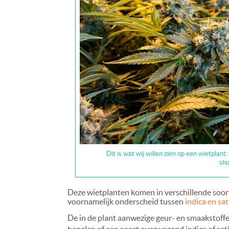
Dit is wat wij willen zien op een wietplan
shu
Deze wietplanten komen in verschillende soo
voornamelijk onderscheid tussen
indica en sat
De in de plant aanwezige geur- en smaakstoffen
bepalen of een soort overwegend indica of sa