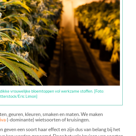
t: dikke vrouwelijke bloemtoppen vol werkzame stoffen. [Foto:
tterstock/Eric Limon]
rten, geuren, kleuren, smaken en maten. We maken
iva
(-dominante) wietsoorten of kruisingen.
 geven een soort haar effect en zijn dus van belang bij het
tiva kan worden genoemd. Door het vele kruisen van soorten