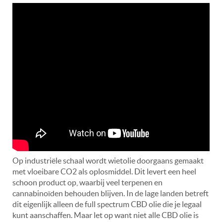
Op industriële schaal wordt wietolie doorgaans gemaakt
met vloeibare CO2 als oplosmiddel. Dit levert een heel
schoon product op, waarbij veel terpenen en
cannabinoïden behouden blijven. In de lage landen betreft
dit eigenlijk alleen de full spectrum CBD olie die je legaal
kunt aanschaffen. Maar let op want niet alle CBD olie is