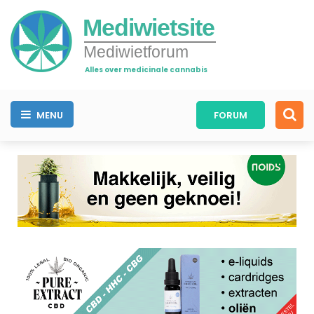
Mediwietsite
Mediwietforum
Alles over medicinale cannabis
MENU
FORUM