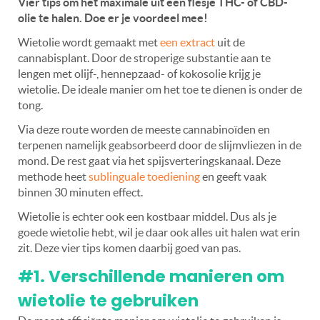
Vier tips om het maximale uit een flesje THC- of CBD-
olie te halen. Doe er je voordeel mee!
Wietolie wordt gemaakt met
een extract
uit de
cannabisplant. Door de stroperige substantie aan te
lengen met olijf-, hennepzaad- of kokosolie krijg je
wietolie.
De ideale manier om het toe te dienen is onder de
tong.
Via deze route worden de meeste cannabinoïden en
terpenen namelijk geabsorbeerd door de slijmvliezen in de
mond. De rest gaat via het spijsverteringskanaal. Deze
methode heet
sublinguale toediening
en geeft vaak
binnen 30 minuten effect.
Wietolie is echter ook een kostbaar middel. Dus als je
goede wietolie hebt, wil je daar ook alles uit halen wat erin
zit. Deze vier tips komen daarbij goed van pas.
#1. Verschillende manieren om
wietolie te gebruiken