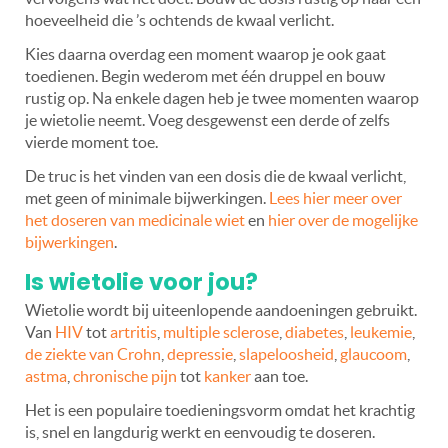
hoeveelheid die ’s ochtends de kwaal verlicht.
Kies daarna overdag een moment waarop je ook gaat
toedienen. Begin wederom met één druppel en bouw
rustig op. Na enkele dagen heb je twee momenten waarop
je wietolie neemt. Voeg desgewenst een derde of zelfs
vierde moment toe.
De truc is het vinden van een dosis die de kwaal verlicht,
met geen of minimale bijwerkingen.
Lees hier meer over
het doseren van medicinale wiet
en
hier over de mogelijke
bijwerkingen
.
Is wietolie voor jou?
Wietolie wordt bij uiteenlopende aandoeningen gebruikt.
Van
HIV
tot
artritis
,
multiple sclerose
,
diabetes
,
leukemie
,
de ziekte van Crohn
,
depressie
,
slapeloosheid
,
glaucoom
,
astma
,
chronische pijn
tot
kanker
aan toe.
Het is een populaire toedieningsvorm omdat het krachtig
is, snel en langdurig werkt en eenvoudig te doseren.