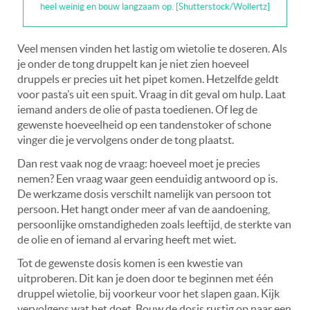
heel weinig en bouw langzaam op. [Shutterstock/Wollertz]
Veel mensen vinden het lastig om wietolie te doseren. Als
je onder de tong druppelt kan je niet zien hoeveel
druppels er precies uit het pipet komen. Hetzelfde geldt
voor pasta’s uit een spuit. Vraag in dit geval om hulp. Laat
iemand anders de olie of pasta toedienen. Of leg de
gewenste hoeveelheid op een tandenstoker of schone
vinger die je vervolgens onder de tong plaatst.
Dan rest vaak nog de vraag: hoeveel moet je precies
nemen? Een vraag waar geen eenduidig antwoord op is.
De werkzame dosis verschilt namelijk van persoon tot
persoon. Het hangt onder meer af van de aandoening,
persoonlijke omstandigheden zoals leeftijd, de sterkte van
de olie en of iemand al ervaring heeft met wiet.
Tot de gewenste dosis komen is een kwestie van
uitproberen. Dit kan je doen door te beginnen met één
druppel wietolie, bij voorkeur voor het slapen gaan. Kijk
vervolgens wat het doet. Bouw de dosis rustig op naar een