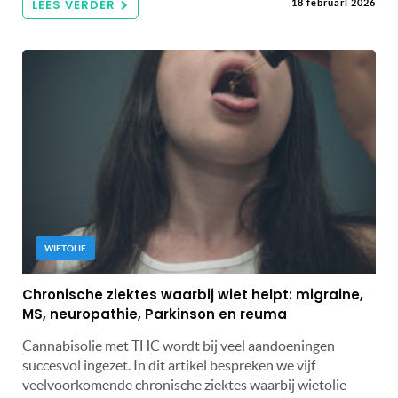
LEES VERDER
18 februari 2026
WIETOLIE
Chronische ziektes waarbij wiet helpt: migraine,
MS, neuropathie, Parkinson en reuma
Cannabisolie met THC wordt bij veel aandoeningen
succesvol ingezet. In dit artikel bespreken we vijf
veelvoorkomende chronische ziektes waarbij wietolie