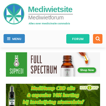
Mediwietsite
Mediwietforum
Alles over medicinale cannabis
MENU
FORUM