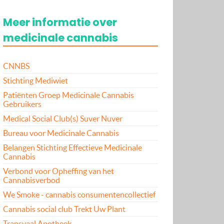
Meer informatie over
medicinale cannabis
CNNBS
Stichting Mediwiet
Patiënten Groep Medicinale Cannabis
Gebruikers
Medical Social Club(s) Suver Nuver
Bureau voor Medicinale Cannabis
Belangen Stichting Effectieve Medicinale
Cannabis
Verbond voor Opheffing van het
Cannabisverbod
We Smoke - cannabis consumentencollectief
Cannabis social club Trekt Uw Plant
Transvaal Apotheek