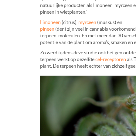
natuurlijke producten als limoneen, myrceen 
pineen in wietplanten.’
Limoneen
(citrus),
myrceen
(muskus) en
pineen
(den) zijn veel in cannabis voorkomend
terpeen-moleculen. En met meer dan 30 versch
potentie van de plant om aroma’s, smaken en 
Zo werd tijdens deze studie ook het gen ontdek
terpeen werkt op dezelfde
cel-receptoren
als 
plant. De terpeen heeft echter van zichzelf g