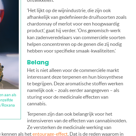
ontwikkelen.’
‘Het lijkt op de wijnindustrie, die zijn ook
afhankelijk van gedefinieerde druifsoorten zoals
chardonnay of merlot voor een hoogwaardig
product’, gaat hij verder. ‘Ons
genomisch
-werk
kan zadenveredelaars van commerciële soorten
helpen concentreren op de genen die zij nodig
hebben voor specifieke smaak-kwaliteiten.’
Belang
Het is niet alleen voor de commerciële markt
interessant deze terpenen en hun biosynthese
te begrijpen. Deze aromatische stoffen werken
namelijk ook – zoals eerder aangegeven – als
n aan als
sturing voor de medicinale effecten van
enzelfde
cannabis.
ck/Roxana
Terpenen zijn dan ook belangrijk voor het
intensiveren van de effecten van cannabinoïden.
Ze versterken de medicinale werking van
 kennen als het
entourage-effect
. Dat is de reden waarom in