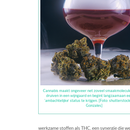
Cannabis maakt ongeveer net zoveel smaakmolecule
druiven in een wijngaard en begint langzaamaan e
‘ambachtelijke’ status te krijgen. [Foto: shuttersto
Gonzales]
werkzame stoffen als THC, een synergie die we