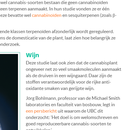
 wel cannabis-soorten bestaan die geen cannabinoïden
geen terpenen aanmaakt. In hun studie vonden ze er één
eze bevatte wel
cannabinoïden
en sesquiterpenen (zoals β-
llende klassen terpenoïden afzonderlijk wordt gereguleerd.
ens de domesticatie van de plant, laat zien hoe belangrijk ze
 onderzoek.
Wijn
Deze studie laat ook zien dat de cannabisplant
ongeveer net zo veel smaakmoleculen aanmaakt
als de druiven in een wijngaard. Daar zijn de
stoffen verantwoordelijk voor de rijke anti-
oxidante smaken van gerijpte wijn.
Jörg Bohlmann, professor van de Michael Smith
laboratories en faculteit van bosbouw, legt in
een persbericht
uit waarom de UBC dit
onderzocht: ‘Het doel is om welomschreven en
goed reproduceerbare cannabis-soorten te