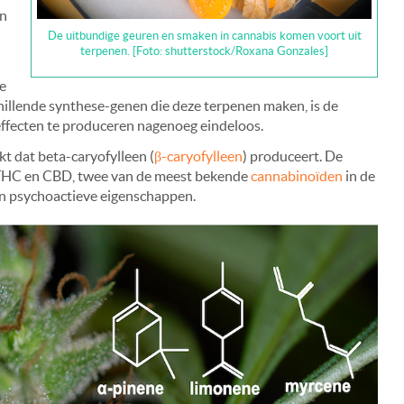
en
De uitbundige geuren en smaken in cannabis komen voort uit
terpenen. [Foto: shutterstock/Roxana Gonzales]
e
illende synthese-genen die deze terpenen maken, is de
effecten te produceren nagenoeg eindeloos.
t dat beta-caryofylleen (
β-caryofylleen
) produceert. De
THC en CBD, twee van de meest bekende
cannabinoïden
in de
een psychoactieve eigenschappen.