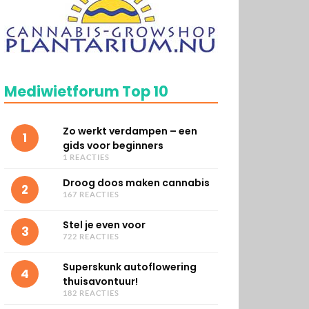
Mediwietforum Top 10
Zo werkt verdampen – een
1
gids voor beginners
1 REACTIES
Droog doos maken cannabis
2
167 REACTIES
Stel je even voor
3
722 REACTIES
Superskunk autoflowering
4
thuisavontuur!
182 REACTIES