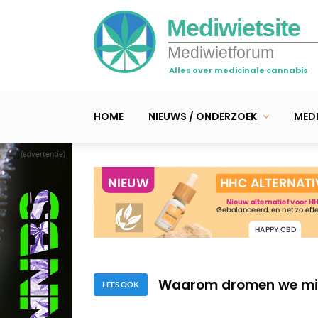
Mediwietsite
Mediwietforum
Alles over medicinale cannabis
HOME
NIEUWS / ONDERZOEK
MEDI
(advertentie)
Droge mond door canna
De top 5 belangrijke c
Waarom dromen we min
Droge mond door canna
LEES OOK