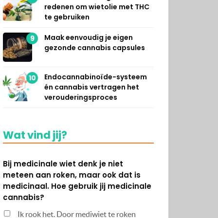
redenen om wietolie met THC
te gebruiken
Maak eenvoudig je eigen
9
gezonde cannabis capsules
Endocannabinoïde-systeem
10
én cannabis vertragen het
verouderingsproces
Wat vind jij?
Bij medicinale wiet denk je niet
meteen aan roken, maar ook dat is
medicinaal. Hoe gebruik jij medicinale
cannabis?
Ik rook het. Door mediwiet te roken