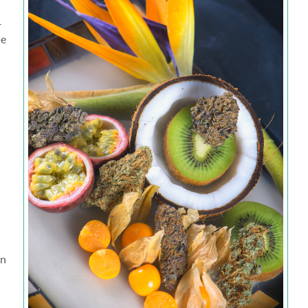
–
de
en