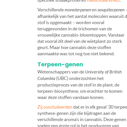
specifiek smaakprofiel én
medicinaal effect
.
Verschillende
monoterpenen
en
sesquiterpenen
afhankelijk van het aantal moleculen waaruit 
stof is opgemaakt – worden vooral
teruggevonden in de trichomen van de
vrouwelijke cannabis-bloemtoppen. Vandaar
dat vooral dít deel van de wietplant zo sterk
geurt. Maar hoe cannabis deze stoffen
aanmaakte was tot nog toe niet bekend.
Terpeen-genen
Wetenschappers van de
University of British
Columbia
(UBC) onderzochten het
productieproces van de stof in de plant, de
terpeen-biosynthese, om erachter te komen
waar deze stoffen vandaan komen.
Zij concludeerden
dat er in elk geval ’30 terpe
synthese-genen zijn die bijdragen aan de
verschillende aroma’s in cannabis. Deze genen
spelen een grote rol in het produceren van