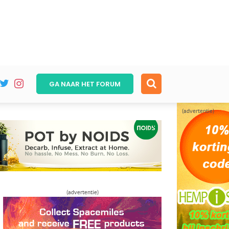
GA NAAR HET
FORUM
(advertentie)
(advertentie)