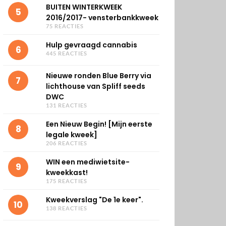
BUITEN WINTERKWEEK
5
2016/2017- vensterbankkweek
75 REACTIES
Hulp gevraagd cannabis
6
445 REACTIES
Nieuwe ronden Blue Berry via
7
lichthouse van Spliff seeds
DWC
131 REACTIES
Een Nieuw Begin! [Mijn eerste
8
legale kweek]
206 REACTIES
WIN een mediwietsite-
9
kweekkast!
175 REACTIES
Kweekverslag "De 1e keer".
10
138 REACTIES