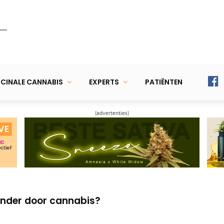
CINALE CANNABIS
EXPERTS
PATIËNTEN
(advertenties)
bis – Oorzaak en remedie
annabinoïden in cannabis
der door cannabis?
bis – Oorzaak en remedie