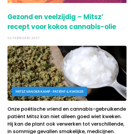
Gezond en veelzijdig – Mitsz’
recept voor kokos cannabis-olie
01 FEBRUARI 2017
MITSZ VAN DER KAMP - PATIËNT & KWEKER
Onze poëtische vriend en cannabis-gebruikende
patiënt Mitsz kan niet alleen goed wiet kweken.
Hij kan de plant ook verwerken tot verschillende,
in sommige gevallen smakelijke, medicijnen.