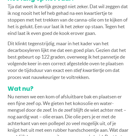
Tja dat weet ik eerlijk gezegd niet zeker. Dat wil zeggen dat
ik nog nooit het lef heb gehad na een kwartiertje te
stoppen met het trekken van de canna-olie om te kijken of
het is gelukt. Een uur laat ik het zeker op staan. Tegen het
eind laat ik even goed de kook erover gaan.
Dit klinkt tegenstrijdig, maar in het kader van het
decarboxyleren lijkt me dat een goed plan. Gezien dat het
best gebeurt op 122 graden, overweeg ik het pannetje de
volgende keer in een correct afgestelde oven te plaatsen
voor de tijdsduur van exact een
stief kwartiertje
om dat
proces wat nauwkeuriger te voltrekken.
Wat nu?
Nu nemen we een kom of afsluitbare bak en plaatsen er
een fijne zeef op. We gieten het kokosolie en water-
mengsel door de zeef. In de zeef blijft de wiet achter met –
nog aardig wat – olie eraan. Die olie pers je er met de
achterkant van een pollepel zo veel mogelijk uit, of je
knijpt het uit met een rubber handschoentje aan. Wat daar