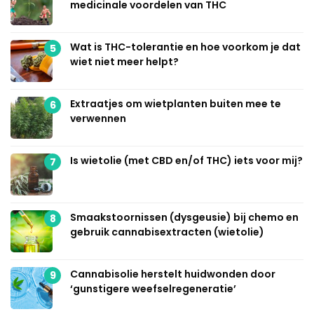
medicinale voordelen van THC
Wat is THC-tolerantie en hoe voorkom je dat
5
wiet niet meer helpt?
Extraatjes om wietplanten buiten mee te
6
verwennen
Is wietolie (met CBD en/of THC) iets voor mij?
7
Smaakstoornissen (dysgeusie) bij chemo en
8
gebruik cannabisextracten (wietolie)
Cannabisolie herstelt huidwonden door
9
‘gunstigere weefselregeneratie’