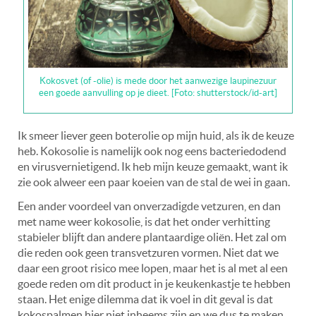
Kokosvet (of -olie) is mede door het aanwezige laupinezuur
een goede aanvulling op je dieet. [Foto: shutterstock/id-art]
Ik smeer liever geen boterolie op mijn huid, als ik de keuze
heb. Kokosolie is namelijk ook nog eens bacteriedodend
en virusvernietigend. Ik heb mijn keuze gemaakt, want ik
zie ook alweer een paar koeien van de stal de wei in gaan.
Een ander voordeel van onverzadigde vetzuren, en dan
met name weer kokosolie, is dat het onder verhitting
stabieler blijft dan andere plantaardige oliën. Het zal om
die reden ook geen transvetzuren vormen. Niet dat we
daar een groot risico mee lopen, maar het is al met al een
goede reden om dit product in je keukenkastje te hebben
staan. Het enige dilemma dat ik voel in dit geval is dat
kokospalmen hier niet inheems zijn en we dus te maken