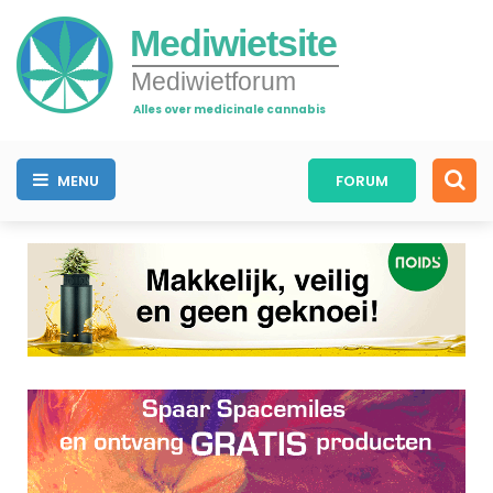
Mediwietsite
Mediwietforum
Alles over medicinale cannabis
MENU
FORUM