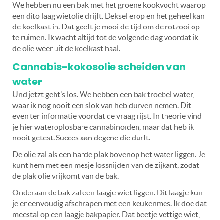
We hebben nu een bak met het groene kookvocht waarop
een dito laag wietolie drijft. Deksel erop en het geheel kan
de koelkast in. Dat geeft je mooi de tijd om de rotzooi op
te ruimen. Ik wacht altijd tot de volgende dag voordat ik
de olie weer uit de koelkast haal.
Cannabis-kokosolie scheiden van
water
Und jetzt geht’s los. We hebben een bak troebel water,
waar ik nog nooit een slok van heb durven nemen. Dit
even ter informatie voordat de vraag rijst. In theorie vind
je hier wateroplosbare cannabinoïden, maar dat heb ik
nooit getest. Succes aan degene die durft.
De olie zal als een harde plak bovenop het water liggen. Je
kunt hem met een mesje lossnijden van de zijkant, zodat
de plak olie vrijkomt van de bak.
Onderaan de bak zal een laagje wiet liggen. Dit laagje kun
je er eenvoudig afschrapen met een keukenmes. Ik doe dat
meestal op een laagje bakpapier. Dat beetje vettige wiet,