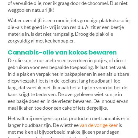
of vervuilde olie, roer ik graag door de chocomel. Dus niet
weggooien natuurlijk!
Wat er overblijft is een mooie, iets groenige plak kokosolie,
die -als het goed is- vrij is van residu. Al zit er een beetje
materie in, is dat niet rampzalig. Droog de plak olie
zorgvuldig af met keukenpapier.
Cannabis-olie van kokos bewaren
De olie kun je nu smelten en overdoen in potjes, of direct
gebruiken voor een bepaalde toepassing. Ik laat het vaak
in die plak en verpak het in bakpapier en in een afsluitbare
diepvrieszak. Het is in de koelkast lang houdbaar. Hoe
lang, dat weet ik niet. Ik maak het altijd op voordat het de
kans krijgt te bederven. De overgebleven wiet kun je in
een bakje doen en in de vriezer bewaren. De inhoud ervan
maal ik af en toe door een cake of iets dergelijks.
Het valt mij overigens op dat producten met cannabis erin
langer houdbaar zijn. De wietthee
van de vorige keer
is
met melk en al bijvoorbeeld makkelijk een paar dagen