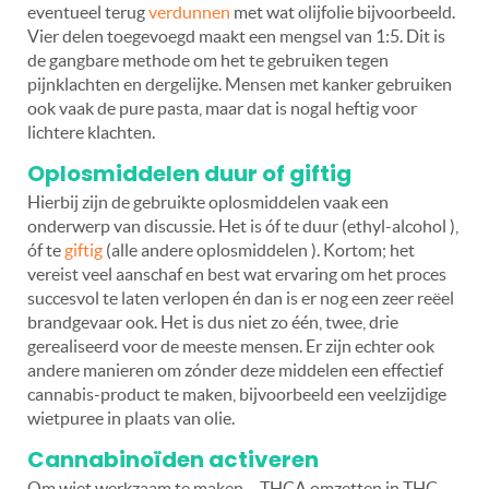
eventueel terug
verdunnen
met wat olijfolie bijvoorbeeld.
Vier delen toegevoegd maakt een mengsel van 1:5. Dit is
de gangbare methode om het te gebruiken tegen
pijnklachten en dergelijke. Mensen met kanker gebruiken
ook vaak de pure pasta, maar dat is nogal heftig voor
lichtere klachten.
Oplosmiddelen duur of giftig
Hierbij zijn de gebruikte oplosmiddelen vaak een
onderwerp van discussie. Het is óf te duur (ethyl-alcohol ),
óf te
giftig
(alle andere oplosmiddelen ). Kortom; het
vereist veel aanschaf en best wat ervaring om het proces
succesvol te laten verlopen én dan is er nog een zeer reëel
brandgevaar ook. Het is dus niet zo één, twee, drie
gerealiseerd voor de meeste mensen. Er zijn echter ook
andere manieren om zónder deze middelen een effectief
cannabis-product te maken, bijvoorbeeld een veelzijdige
wietpuree in plaats van olie.
Cannabinoïden activeren
Om wiet werkzaam te maken – THCA omzetten in THC –