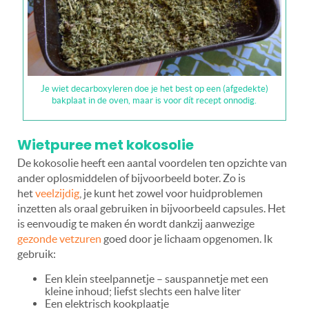
Je wiet decarboxyleren doe je het best op een (afgedekte)
bakplaat in de oven, maar is voor dít recept onnodig.
Wietpuree met kokosolie
De kokosolie heeft een aantal voordelen ten opzichte van
ander oplosmiddelen of bijvoorbeeld boter. Zo is
het
veelzijdig
, je kunt het zowel voor huidproblemen
inzetten als oraal gebruiken in bijvoorbeeld capsules. Het
is eenvoudig te maken én wordt dankzij aanwezige
gezonde vetzuren
goed door je lichaam opgenomen. Ik
gebruik:
Een klein steelpannetje – sauspannetje met een
kleine inhoud; liefst slechts een halve liter
Een elektrisch kookplaatje