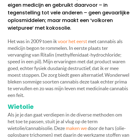
eigen medicijn en gebruikt daarvoor – in
tegenstelling tot vele anderen – geen gevaarlijke
oplosmiddelen; maar maakt een ‘volkoren
wietpuree’ met kokosolie.
Het was in 2009 toen ik
voor het eerst
met cannabis als
medicijn begon te rommelen. In eerste plaats ter
vervanging van Ritalin (methylfenidaat-hydrochloride;
speed in een pil). Mijn ervaringen met dat product waren
goed, echter fysiek dusdanig destructief, dat ik er mee
moest stoppen. De zorg biedt geen alternatief. Wonderwel
bleken sommige soorten cannabis deze taak echter prima
te vervullen en zo was mijn leven met medicinale cannabis
een feit.
Wietolie
Als je je dan gaat verdiepen in de diverse methoden om
het toe te passen, stuit je al vlug op de term
wietolie/cannabisolie. Deze
maken we
door de hars (olie-
oplosbare trichomen) met daarin de werkzame stoffen van