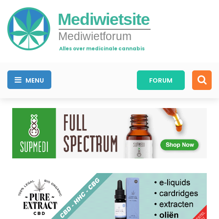
Mediwietsite
Mediwietforum
Alles over medicinale cannabis
MENU
FORUM