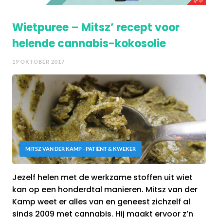
Wietpuree – Mitsz’ recept voor
helende cannabis-kokosolie
19 OKTOBER 2017
MITSZ VAN DER KAMP - PATIËNT & KWEKER
Jezelf helen met de werkzame stoffen uit wiet
kan op een honderdtal manieren. Mitsz van der
Kamp weet er alles van en geneest zichzelf al
sinds 2009 met cannabis. Hij maakt ervoor z’n