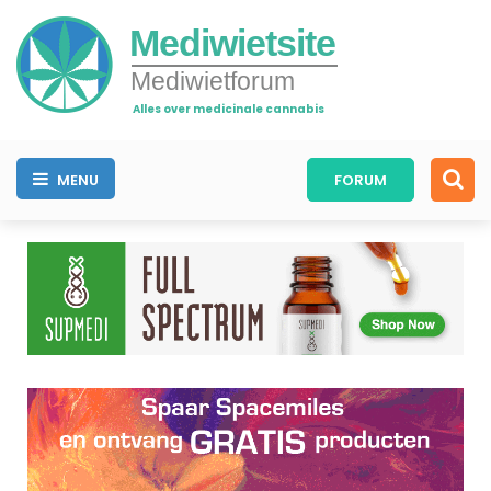
Mediwietsite
Mediwietforum
Alles over medicinale cannabis
MENU
FORUM