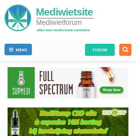
Mediwietsite
Mediwietforum
Alles over medicinale cannabis
MENU
FORUM