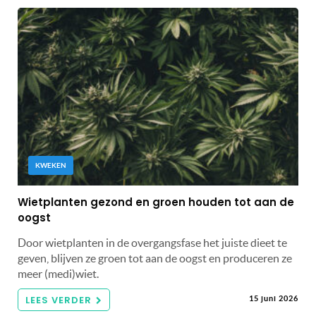
KWEKEN
Wietplanten gezond en groen houden tot aan de
oogst
Door wietplanten in de overgangsfase het juiste dieet te
geven, blijven ze groen tot aan de oogst en produceren ze
meer (medi)wiet.
LEES VERDER
15 juni 2026