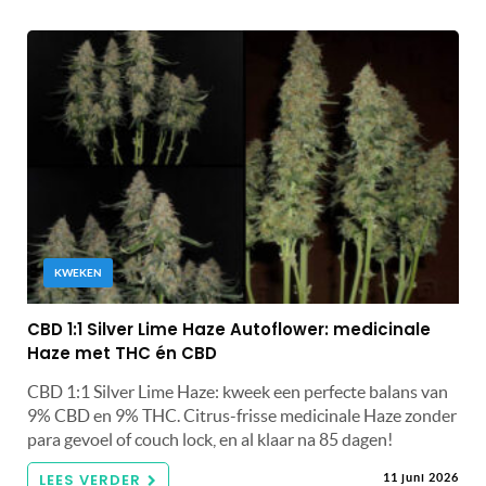
KWEKEN
CBD 1:1 Silver Lime Haze Autoflower: medicinale
Haze met THC én CBD
CBD 1:1 Silver Lime Haze: kweek een perfecte balans van
9% CBD en 9% THC. Citrus-frisse medicinale Haze zonder
para gevoel of couch lock, en al klaar na 85 dagen!
LEES VERDER
11 juni 2026