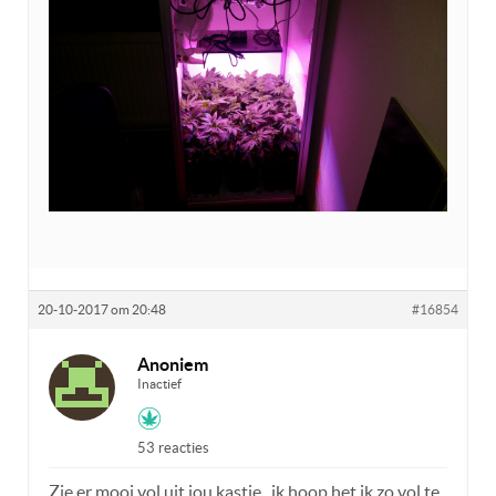
20-10-2017 om 20:48
#16854
Anoniem
Inactief
53 reacties
Zie er mooi vol uit jou kastje , ik hoop het ik zo vol te