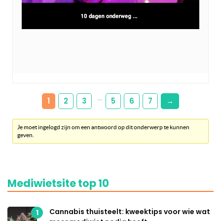
…
1
2
3
5
6
7
→
Je moet ingelogd zijn om een antwoord op dit onderwerp te kunnen
geven.
Mediwietsite top 10
Cannabis thuisteelt: kweektips voor wie wat
1