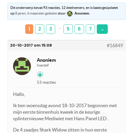
Dit onderwerp bevat 93 reacties, 12 deelnemers, en is laatst geüpdatet
op
8 jaren, 6 maanden geleden
door
Anoniem
.
…
1
2
3
5
6
7
→
20-10-2017 om 15:08
#16849
Anoniem
Inactief
53 reacties
Hallo,
Ik ben woensdag avond 18-10-2017 begonnen met
mijn eerste binnenhuis kweek in de keurige
splinternieuwe Mediwiet met Hans Panel LED .
De 4 zaadjes Shark Widow zitten in hun eerste