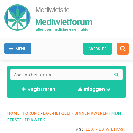
Mediwietsite
Mediwietforum
Alles over medicinale cannabis
MENU
WEBSITE
Registreren
Inloggen
HOME
›
FORUMS
›
DOE-HET-ZELF
›
BINNEN KWEKEN
›
MIJN
EERSTE LED KWEEK
TAGS:
LED
,
MEDIWIETKAST