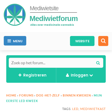
Mediwietsite
Mediwietforum
Alles over medicinale cannabis
MENU
WEBSITE
Registreren
Inloggen
HOME
›
FORUMS
›
DOE-HET-ZELF
›
BINNEN KWEKEN
›
MIJN
EERSTE LED KWEEK
TAGS:
LED
,
MEDIWIETKAST