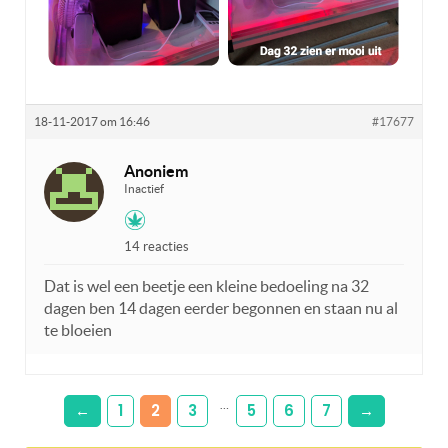
18-11-2017 om 16:46
#17677
Anoniem
Inactief
14 reacties
Dat is wel een beetje een kleine bedoeling na 32
dagen ben 14 dagen eerder begonnen en staan nu al
te bloeien
…
←
1
2
3
5
6
7
→