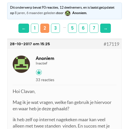
Dit onderwerp bevat 93 reacties, 12 deelnemers, en is laatst geüpdatet
op
8 jaren, 6 maanden geleden
door
Anoniem
.
…
←
1
2
3
5
6
7
→
28-10-2017 om 15:25
#17119
Anoniem
Inactief
33 reacties
Hoi Clavan,
Mag ik je wat vragen, welke fan gebruik je hiervoor
en waar heb je deze gehaald?
ik heb zelf op internet nagekeken maar kan veel
alleen met twee standen vinden. En succes met je