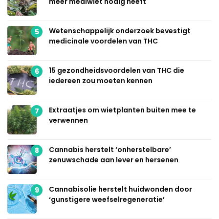
meer mediwiet nodig heeft
Wetenschappelijk onderzoek bevestigt
5
medicinale voordelen van THC
15 gezondheidsvoordelen van THC die
6
iedereen zou moeten kennen
Extraatjes om wietplanten buiten mee te
7
verwennen
Cannabis herstelt ‘onherstelbare’
8
zenuwschade aan lever en hersenen
Cannabisolie herstelt huidwonden door
9
‘gunstigere weefselregeneratie’