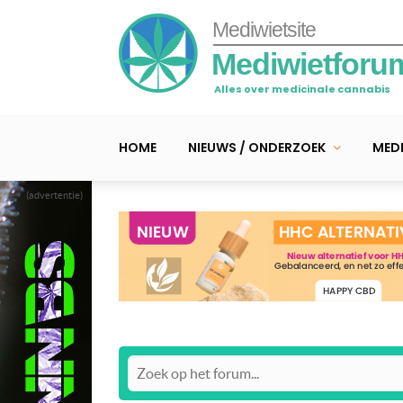
Mediwietsite
Mediwietforu
Alles over medicinale cannabis
HOME
NIEUWS / ONDERZOEK
MEDI
(advertentie)