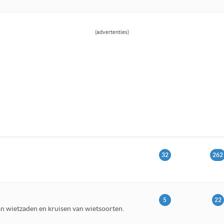
(advertenties)
32
262
5
22
n wietzaden en kruisen van wietsoorten.