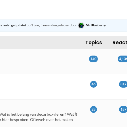
s laatst geüpdatet op
1 jaar, 5 maanden geleden
door
Mr Blueberry
.
Topics
React
140
4,13
46
817
28
187
 Wat is het belang van decarboxyleren? Wat
is
n hier besproken. Oftewel: over het maken