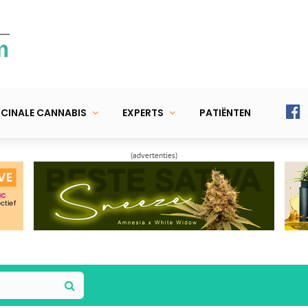
m
CINALE CANNABIS
EXPERTS
PATIËNTEN
(advertenties)