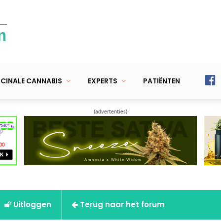
m
CINALE CANNABIS
EXPERTS
PATIËNTEN
(advertenties)
Uitloggen
Terug naar het forum