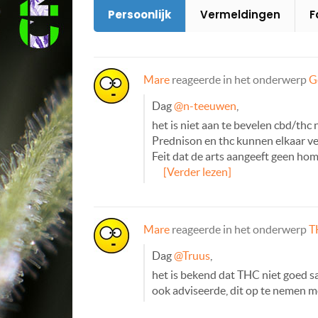
Persoonlijk
Vermeldingen
F
Mare
reageerde in het onderwerp
G
Dag
@n-teeuwen
,
het is niet aan te bevelen cbd/thc
Prednison en thc kunnen elkaar ve
Feit dat de arts aangeeft geen ho
[Verder lezen]
Mare
reageerde in het onderwerp
T
Dag
@Truus
,
het is bekend dat THC niet goed sa
ook adviseerde, dit op te nemen me