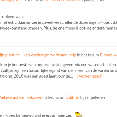
probleem aan.
niet echt, daarom zie je zoveel verschillende doseringen. Houdt da
de kweekomstandigheden. Plus, de ene mens is ook de andere mens n
ijn plantjes lijken verdroogt /verbrand help
in het forum
Binnen k
n je het beste van onderaf water geven, via een water schaal en
Aaltjes zijn een natuurlijke vijand van de larven van de varenrou
potgrond. 2018 was een goed jaar voor de…
[Verder lezen]
ietextract van kokosvet
in het forum
Edibles
8 jaar geleden
der, ik ben benieuwd wat je ervaringen zijn