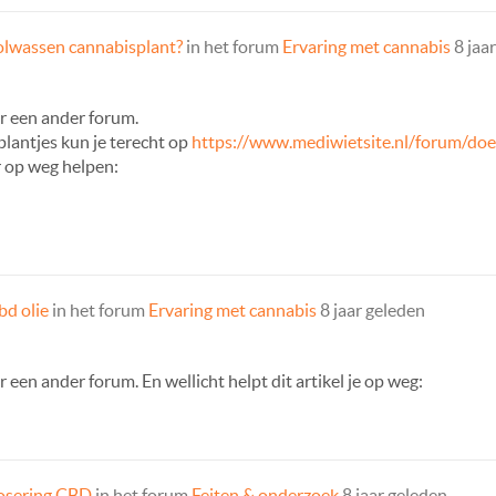
olwassen cannabisplant?
in het forum
Ervaring met cannabis
8 jaa
ar een ander forum.
lantjes kun je terecht op
https://www.mediwietsite.nl/forum/doe-
er op weg helpen:
bd olie
in het forum
Ervaring met cannabis
8 jaar geleden
r een ander forum. En wellicht helpt dit artikel je op weg:
osering CBD
in het forum
Feiten & onderzoek
8 jaar geleden