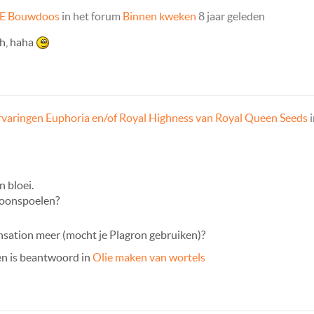
E Bouwdoos
in het forum
Binnen kweken
8 jaar geleden
oh, haha
rvaringen Euphoria en/of Royal Highness van Royal Queen Seeds
i
 bloei.
hoonspoelen?
nsation meer (mocht je Plagron gebruiken)?
 en is beantwoord in
Olie maken van wortels