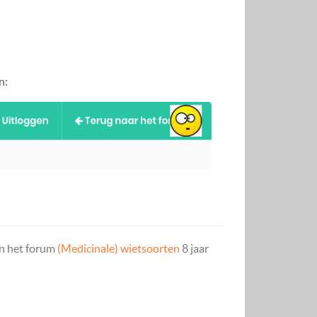
n:
n het forum
(Medicinale) wietsoorten
8 jaar