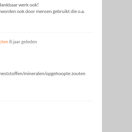
dankbaar werk ook!
e worden ook door mensen gebruikt die o.a.
cten
8 jaar geleden
ge meststoffen/mineralen/opgehoopte zouten