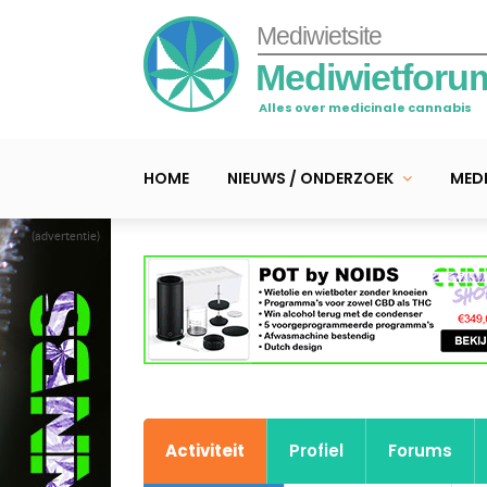
Mediwietsite
Mediwietforu
Alles over medicinale cannabis
HOME
NIEUWS / ONDERZOEK
MEDI
(advertentie)
Activiteit
Profiel
Forums