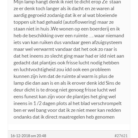
Mijn lamp hangt denk ik niet te dicht erop Ze staan
ze er denk toch langer als ik dacht en ze waren al
aardig gegroeid zodanig dat ik er al wat bloeiende
toppen uit had gehaald (autoflowering) maar ze
staan niet in huis .We wonen op een boerderij en ik
heb de beschikking over een ruimte …. waar niemand
iets van kan ruiken dus vandaar geen afzuigsysteem
maar wel verwarmt vandaar dat het ook zo raar is
dat het ineens zo slecht ging maar had er idd niet aan
gedacht dat plantjes ook frisse lucht nodig hebben
en luchtvochtigheid zou idd ook een probleem
kunnen zijn ivm dat de ruimte al warm is plus de
lamp die dan aan is en als ik erover denk idd Sins de
deur dicht is te droog niet genoeg frisse lucht wel
eens funest kan zijn voor de plantjes het ging wel
ineens in 1 /2 dagen plots al het blad verschrompelt
ben er wel bang voor dat ik ze niet meer kan redden
ondanks dat ik direct maatregelen heb genomen
16-12-2018 om 20:48
#27621