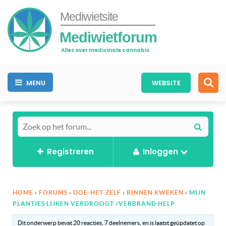
Mediwietsite
Mediwietforum
Alles over medicinale cannabis
MENU
WEBSITE
Registreren
Inloggen
HOME
›
FORUMS
›
DOE-HET-ZELF
›
BINNEN KWEKEN
›
MIJN
PLANTJES LIJKEN VERDROOGT /VERBRAND HELP
Dit onderwerp bevat 20 reacties, 7 deelnemers, en is laatst geüpdatet op