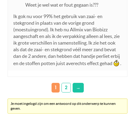
Weet je wel wat er fout gegaan is???
Ik gok nu voor 99% het gebruik van zaai- en
stekgrond in plaats van de vorige grond
(moestuingrond). Ik heb nu Allmix van Biobizz
aangeschaft en als ik de verpakking alleen al lees, zie
ik grote verschillen in samenstelling. Ik zie het ook
als dat de zaai- en stekgrond véél meer zand bevat
dan de 2 andere, dan hebben dat handje perliet erbij
en de stoffen potten juist averechts effect gehad
.
1
2
→
Je moet ingelogd zijn om een antwoord op dit onderwerp te kunnen
geven.