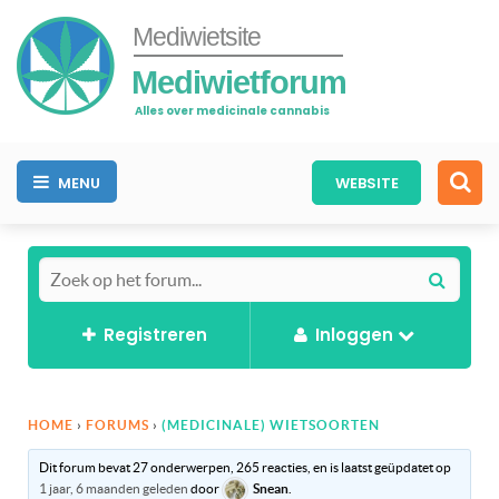
Mediwietsite
Mediwietforum
Alles over medicinale cannabis
MENU
WEBSITE
Registreren
Inloggen
HOME
›
FORUMS
›
(MEDICINALE) WIETSOORTEN
Dit forum bevat 27 onderwerpen, 265 reacties, en is laatst geüpdatet op
1 jaar, 6 maanden geleden
door
Snean
.