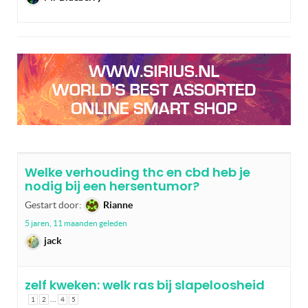
Welke verhouding thc en cbd heb je
nodig bij een hersentumor?
Gestart door:
Rianne
5 jaren, 11 maanden geleden
jack
zelf kweken: welk ras bij slapeloosheid
…
1
2
4
5