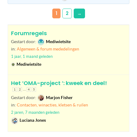
1
2
→
Forumregels
Gestart door:
Mediwietsite
in:
Algemeen & forum mededelingen
1 jaar, 1 maand geleden
Mediwietsite
Het ‘OMA-project ‘: kweek en deel!
…
1
2
4
5
Gestart door:
Marjon Fisher
in:
Contacten, winacties, kletsen & ruilen
2 jaren, 7 maanden geleden
Luciana Jones