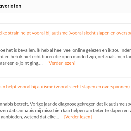
avorieten
lke strain helpt vooral bij autisme (vooral slecht slapen en overs
e het is bevallen. Ik heb al heel veel online gelezen en ik zou ind
en heb ik niet echt buren die open minded zijn, net zoals mijn fam
ar een e-joint ging.…
[Verder lezen]
in helpt vooral bij autisme (vooral slecht slapen en overspannen)
nabis betreft. Vorige jaar de diagnose gekregen dat ik autisme sp
en dat cannabis mij misschien kan helpen om beter te slapen en wa
n aanbieden, wetend dat elke…
[Verder lezen]