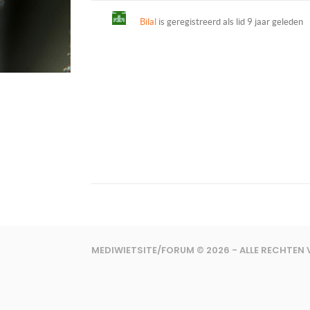
Bilal
is geregistreerd als lid
9 jaar geleden
MEDIWIETSITE/FORUM © 2026 - ALLE RECHTE