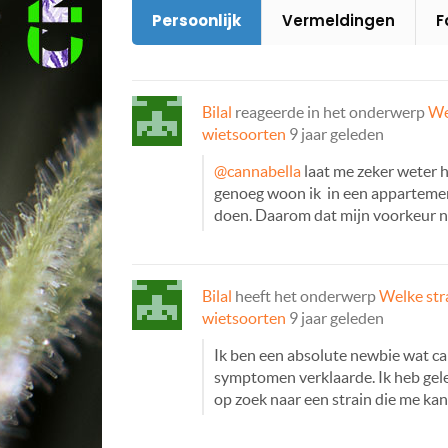
Persoonlijk
Vermeldingen
F
Bilal
reageerde in het onderwerp
We
wietsoorten
9 jaar geleden
@cannabella
laat me zeker weter ho
genoeg woon ik in een appartement 
doen. Daarom dat mijn voorkeur na
Bilal
heeft het onderwerp
Welke stra
wietsoorten
9 jaar geleden
Ik ben een absolute newbie wat can
symptomen verklaarde. Ik heb gelez
op zoek naar een strain die me ka