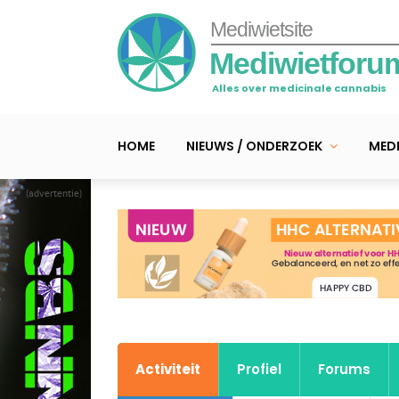
Mediwietsite
Mediwietforu
Alles over medicinale cannabis
HOME
NIEUWS / ONDERZOEK
MEDI
(advertentie)
Activiteit
Profiel
Forums