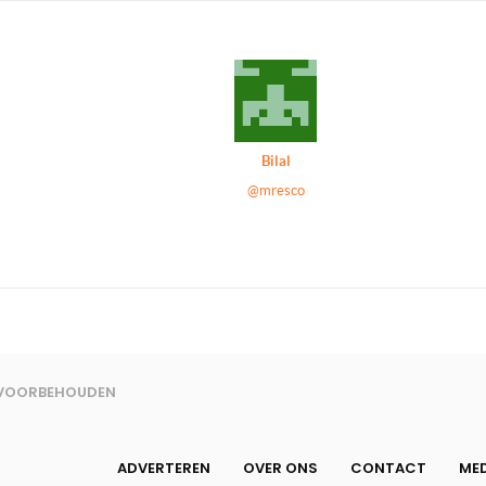
Bilal
@mresco
N VOORBEHOUDEN
ADVERTEREN
OVER ONS
CONTACT
MED