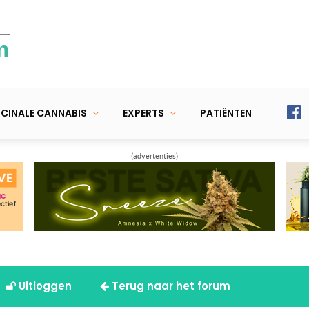
m
CINALE CANNABIS
EXPERTS
PATIËNTEN
(advertenties)
Uitloggen
Terug naar het forum