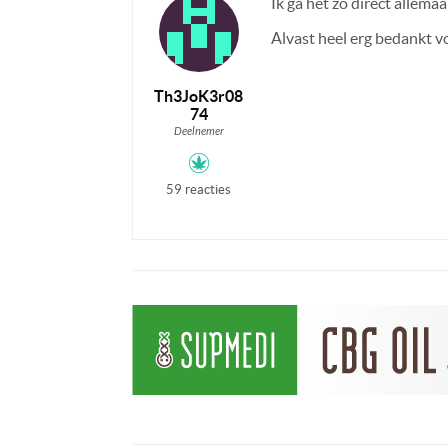
Ik ga het zo direct allemaa
Alvast heel erg bedankt v
Th3JoK3r08
74
Deelnemer
59 reacties