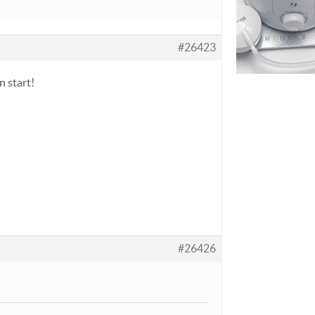
#26423
n start!
#26426