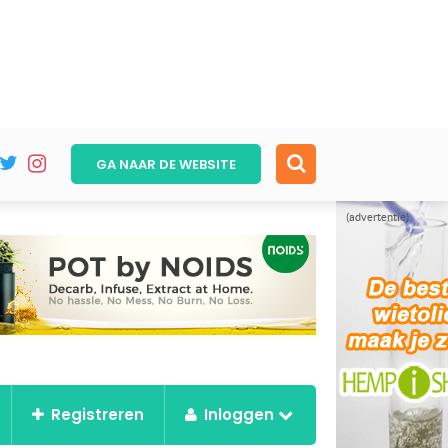
GA NAAR DE
WEBSITE
(advertentie)
Registreren
Inloggen