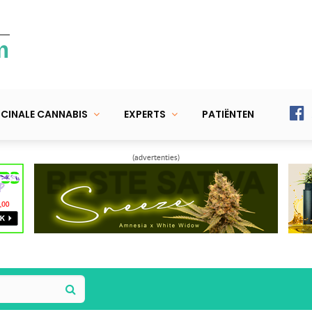
m
CINALE CANNABIS
EXPERTS
PATIËNTEN
(advertenties)