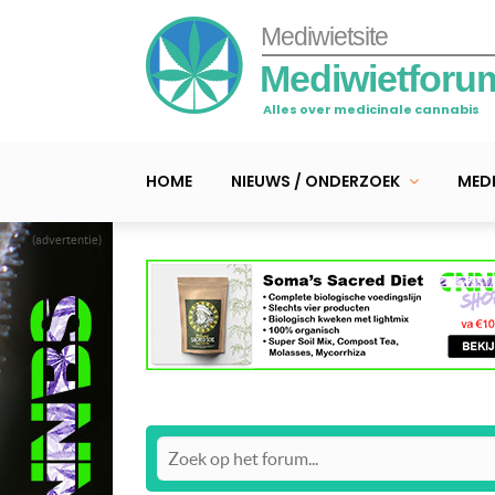
Mediwietsite
Mediwietforu
Alles over medicinale cannabis
HOME
NIEUWS / ONDERZOEK
MEDI
(advertentie)