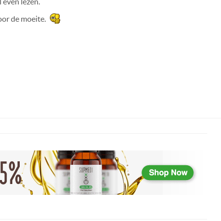
l even lezen.
oor de moeite.