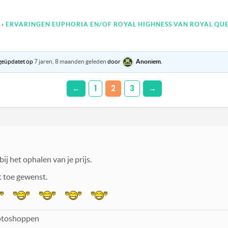
›
ERVARINGEN EUPHORIA EN/OF ROYAL HIGHNESS VAN ROYAL QUE
 geüpdatet op
7 jaren, 8 maanden geleden
door
Anoniem
.
←
1
2
3
→
ij het ophalen van je prijs.
t toe gewenst.
fotoshoppen