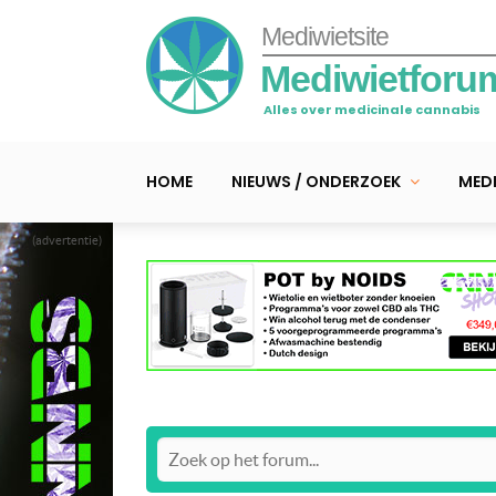
Mediwietsite
Mediwietforu
Alles over medicinale cannabis
HOME
NIEUWS / ONDERZOEK
MEDI
(advertentie)