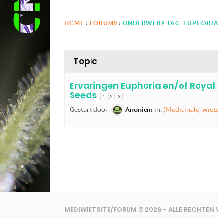
HOME
›
FORUMS
›
ONDERWERP TAG: EUPHORI
Topic
Ervaringen Euphoria en/of Royal
Seeds
1
2
3
Gestart door:
Anoniem
in:
(Medicinale) wiet
MEDIWIETSITE/FORUM © 2026 - ALLE RECHTE