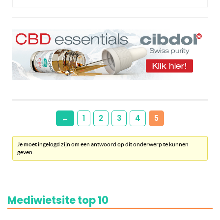
←
1
2
3
4
5
Je moet ingelogd zijn om een antwoord op dit onderwerp te kunnen
geven.
Mediwietsite top 10