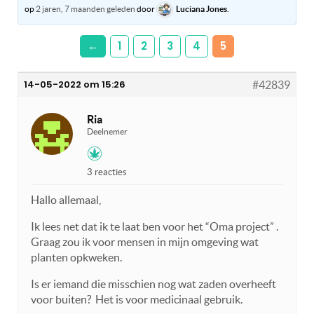
op
2 jaren, 7 maanden geleden
door
Luciana Jones
.
←
1
2
3
4
5
14-05-2022 om 15:26
#42839
Ria
Deelnemer
3 reacties
Hallo allemaal,
Ik lees net dat ik te laat ben voor het “Oma project” .
Graag zou ik voor mensen in mijn omgeving wat
planten opkweken.
Is er iemand die misschien nog wat zaden overheeft
voor buiten? Het is voor medicinaal gebruik.