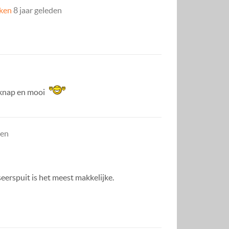
eken
8 jaar geleden
d knap en mooi
den
seerspuit is het meest makkelijke.