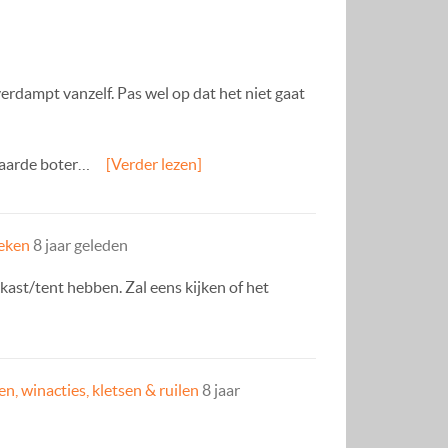
verdampt vanzelf. Pas wel op dat het niet gaat
laarde boter…
[Verder lezen]
eken
8 jaar geleden
kast/tent hebben. Zal eens kijken of het
n, winacties, kletsen & ruilen
8 jaar