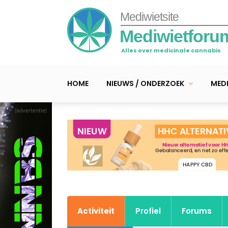
Mediwietsite
Mediwietforu
Alles over medicinale cannabis
HOME
NIEUWS / ONDERZOEK
MEDI
(advertentie)
Activiteit
Profiel
Forums