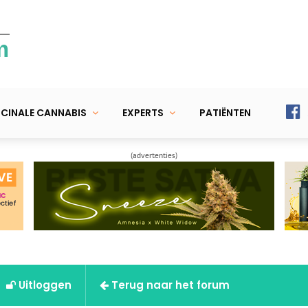
m
CINALE CANNABIS
EXPERTS
PATIËNTEN
(advertenties)
Uitloggen
Terug naar het forum