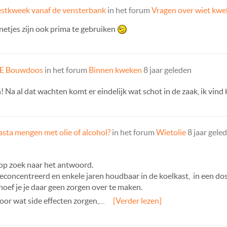
estkweek vanaf de vensterbank
in het forum
Vragen over wiet kw
etjes zijn ook prima te gebruiken
E Bouwdoos
in het forum
Binnen kweken
8 jaar geleden
n! Na al dat wachten komt er eindelijk wat schot in de zaak, ik vin
asta mengen met olie of alcohol?
in het forum
Wietolie
8 jaar gele
op zoek naar het antwoord.
l geconcentreerd en enkele jaren houdbaar in de koelkast, in een do
oef je je daar geen zorgen over te maken.
oor wat side effecten zorgen,…
[Verder lezen]