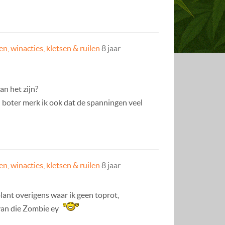
n, winacties, kletsen & ruilen
8 jaar
an het zijn?
n boter merk ik ook dat de spanningen veel
n, winacties, kletsen & ruilen
8 jaar
plant overigens waar ik geen toprot,
 van die Zombie ey