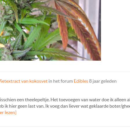
ietextract van kokosvet
in het forum
Edibles
8 jaar geleden
sschien een theelepeltje. Het toevoegen van water doe ik alleen als
heb ik hier geen last van. Ik voeg dan liever wat geklaarde boter/ghe
er lezen]