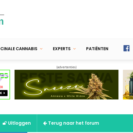
m
CINALE CANNABIS
EXPERTS
PATIËNTEN
(advertenties)
Uitloggen
Terug naar het forum