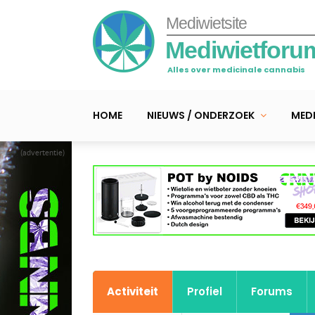
Mediwietsite
Mediwietforu
Alles over medicinale cannabis
HOME
NIEUWS / ONDERZOEK
MEDI
(advertentie)
Activiteit
Profiel
Forums