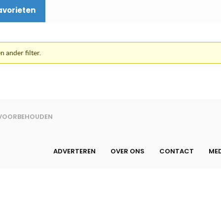
avorieten
n ander filter.
N VOORBEHOUDEN
ADVERTEREN
OVER ONS
CONTACT
MED