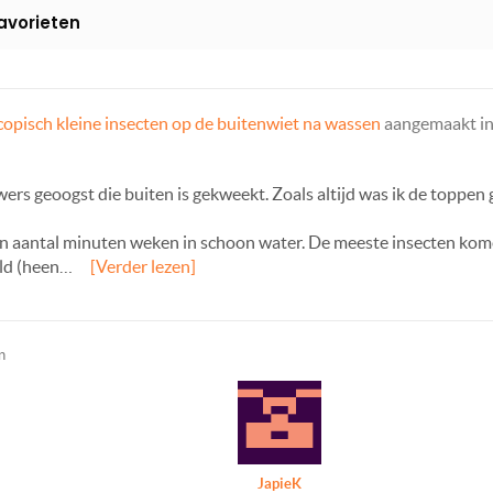
avorieten
opisch kleine insecten op de buitenwiet na wassen
aangemaakt in
ers geoogst die buiten is gekweekt. Zoals altijd was ik de toppen 
een aantal minuten weken in schoon water. De meeste insecten kome
eld (heen…
[Verder lezen]
n
JapieK