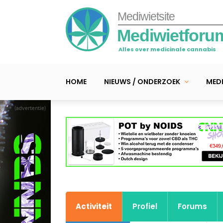
Mediwietsite
Mediwietforu
Alles over medicinale cannabis
HOME
NIEUWS / ONDERZOEK
MEDI
(advertentie)
Activiteit
Profiel
Forums