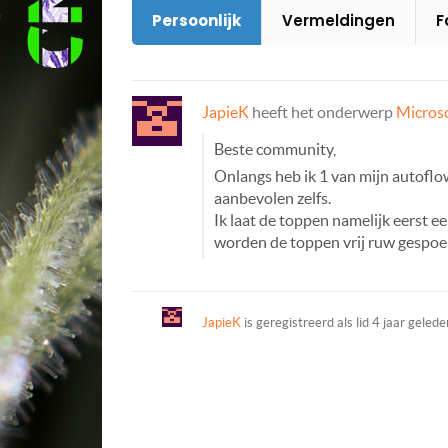
Persoonlijk
Vermeldingen
F
JapieK
heeft het onderwerp
Microsc
Beste community,
Onlangs heb ik 1 van mijn autoflow
aanbevolen zelfs.
Ik laat de toppen namelijk eerst 
worden de toppen vrij ruw gespo
JapieK
is geregistreerd als lid
4 jaar gelede