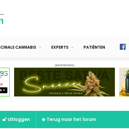
m
CINALE CANNABIS
EXPERTS
PATIËNTEN
(advertenties)
Uitloggen
Terug naar het forum