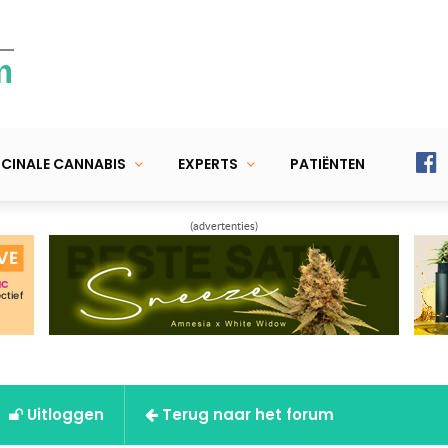
m
CINALE CANNABIS
EXPERTS
PATIËNTEN
(advertenties)
Uitloggen
Terug naar het forum