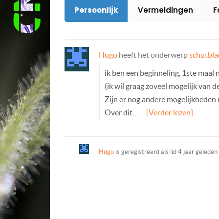
Persoonlijk
Vermeldingen
F
Hugo
heeft het onderwerp
schutbla
ik ben een beginneling, 1ste maal
(ik wil graag zoveel mogelijk van 
Zijn er nog andere mogelijkheden m
Over dit…
[Verder lezen]
Hugo
is geregistreerd als lid
4 jaar geleden