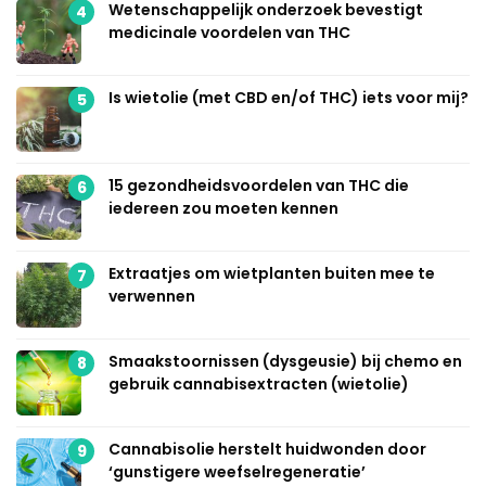
Wetenschappelijk onderzoek bevestigt
4
medicinale voordelen van THC
Is wietolie (met CBD en/of THC) iets voor mij?
5
15 gezondheidsvoordelen van THC die
6
iedereen zou moeten kennen
Extraatjes om wietplanten buiten mee te
7
verwennen
Smaakstoornissen (dysgeusie) bij chemo en
8
gebruik cannabisextracten (wietolie)
Cannabisolie herstelt huidwonden door
9
‘gunstigere weefselregeneratie’