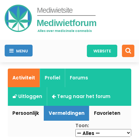
Mediwietsite
Mediwietforum
Alles over medicinale cannabis
MENU
WEBSITE
Activiteit
Profiel
Forums
Uitloggen
Terug naar het forum
Persoonlijk
Vermeldingen
Favorieten
Toon: