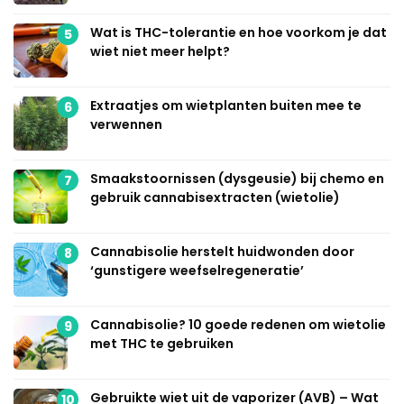
Wat is THC-tolerantie en hoe voorkom je dat
5
wiet niet meer helpt?
Extraatjes om wietplanten buiten mee te
6
verwennen
Smaakstoornissen (dysgeusie) bij chemo en
7
gebruik cannabisextracten (wietolie)
Cannabisolie herstelt huidwonden door
8
‘gunstigere weefselregeneratie’
Cannabisolie? 10 goede redenen om wietolie
9
met THC te gebruiken
Gebruikte wiet uit de vaporizer (AVB) – Wat
10