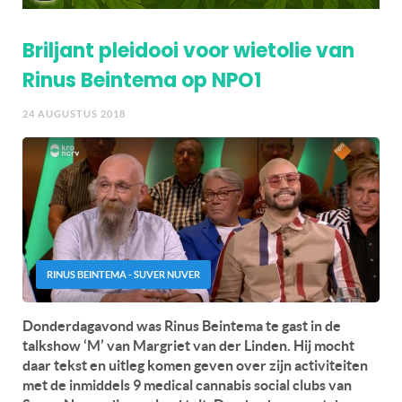
Briljant pleidooi voor wietolie van
Rinus Beintema op NPO1
24 AUGUSTUS 2018
RINUS BEINTEMA - SUVER NUVER
Donderdagavond was Rinus Beintema te gast in de
talkshow ‘M’ van Margriet van der Linden. Hij mocht
daar tekst en uitleg komen geven over zijn activiteiten
met de inmiddels 9 medical cannabis social clubs van