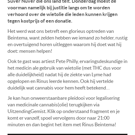
Suver Nuver die ons land telt. Donderdag moest de
voorman namelijk bij justitie langs om te worden
verhoord over de wietolie die leden kunnen krijgen
tegen kostprijs of een donatie.
Het werd wat ons betreft een glorieus optreden van
Beintema, want zelden hebben we iemand zo helder, rustig
en overtuigend horen uitleggen waarom hij doet wat hij
doet: mensen helpen!
Ook te gast was artiest Pete Philly, ervaringsdeskundige in
het medicin ale gebruik van wietolie (met THC dus voor
alle duidelijkheid) nadat hij de ziekte van Lyme had
opgelopen en Rinus leerde kennen. Ook hij vertelde
duidelijk wat cannabis voor hem heeft betekend…
Je kan hun onweerstaanbare pleidooi voor legalisering
van medicinale cannabis(olie) terugkijken via
UitzendingGemist. Klik op onderstaand fragment en je
komt er vanzelf, spoel vervolgens door naar 21:00
minuten en dan begint het item met Rinus Beintema!