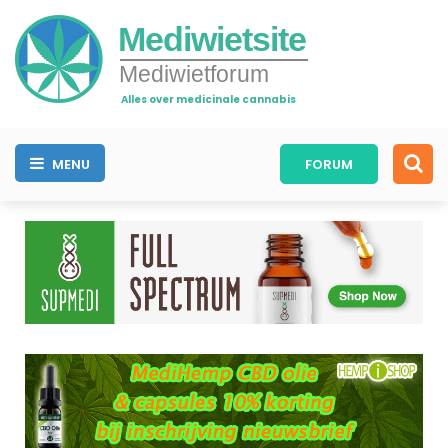
Mediwietsite
Mediwietforum
Alles over medicinale cannabis
MENU
FORUM