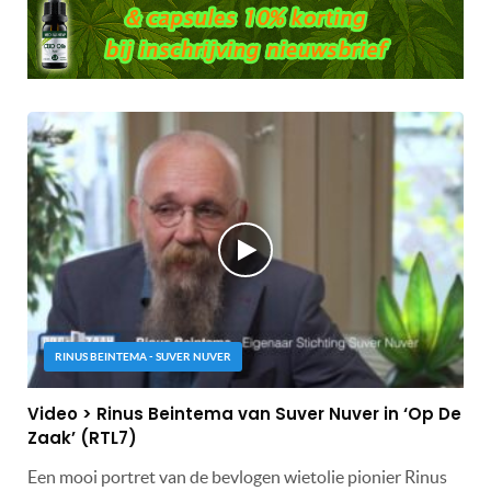
RINUS BEINTEMA - SUVER NUVER
Video > Rinus Beintema van Suver Nuver in ‘Op De
Zaak’ (RTL7)
Een mooi portret van de bevlogen wietolie pionier Rinus