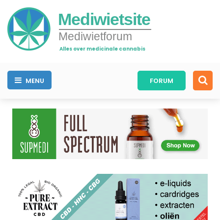
Mediwietsite
Mediwietforum
Alles over medicinale cannabis
MENU
FORUM