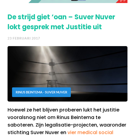
De strijd giet ‘oan – Suver Nuver
lokt gesprek met Justitie uit
23 FEBRUARI 2017
RINUS BEINTEMA - SUVER NUVER
Hoewel ze het blijven proberen lukt het justitie
vooralsnog niet om Rinus Beintema te
saboteren. Zijn legalisatie-projecten, waaronder
stichting Suver Nuver en
vier medical social