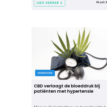
LEES VERDER
06 juli 
ONDERZOEK
CBD verlaagt de bloeddruk bij
patiënten met hypertensie
Mensen die last hebben van hoge bloeddruk