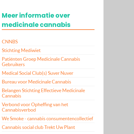
Meer informatie over
medicinale cannabis
CNNBS
Stichting Mediwiet
Patiënten Groep Medicinale Cannabis
Gebruikers
Medical Social Club(s) Suver Nuver
Bureau voor Medicinale Cannabis
Belangen Stichting Effectieve Medicinale
Cannabis
Verbond voor Opheffing van het
Cannabisverbod
We Smoke - cannabis consumentencollectief
Cannabis social club Trekt Uw Plant