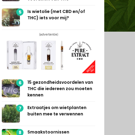
Is wietolie (met CBD en/of
5
THC) iets voor mij?
(advertentie)
15 gezondheidsvoordelen van
6
THC die iedereen zou moeten
kennen
Extraatjes om wietplanten
7
buiten mee te verwennen
Smaakstoornissen
8