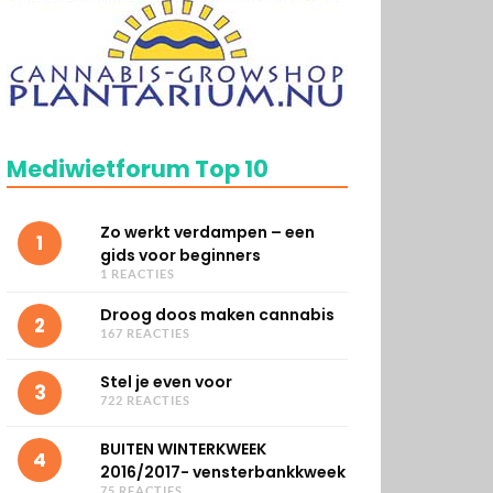
Mediwietforum Top 10
Zo werkt verdampen – een
1
gids voor beginners
1 REACTIES
Droog doos maken cannabis
2
167 REACTIES
Stel je even voor
3
722 REACTIES
BUITEN WINTERKWEEK
4
2016/2017- vensterbankkweek
75 REACTIES