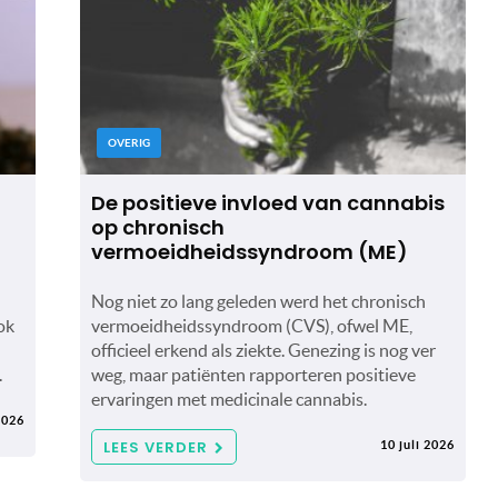
OVERIG
De positieve invloed van cannabis
op chronisch
vermoeidheidssyndroom (ME)
Nog niet zo lang geleden werd het chronisch
ok
vermoeidheidssyndroom (CVS), ofwel ME,
officieel erkend als ziekte. Genezing is nog ver
.
weg, maar patiënten rapporteren positieve
ervaringen met medicinale cannabis.
2026
LEES VERDER
10 juli 2026