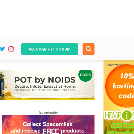
GA NAAR HET
FORUM
(advertentie)
(advertentie)