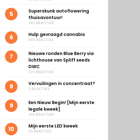
Superskunk autoflowering
5
thuisavontuur!
182 REACTIES
Hulp gevraagd cannabis
6
445 REACTIES
Nieuwe ronden Blue Berry via
7
lichthouse van Spliff seeds
DWC
131 REACTIES
Vervuilingen in concentraat?
8
2 REACTIES
Een Nieuw Begin! [Mijn eerste
9
legale kweek]
206 REACTIES
Mijn eerste LED kweek
10
93 REACTIES