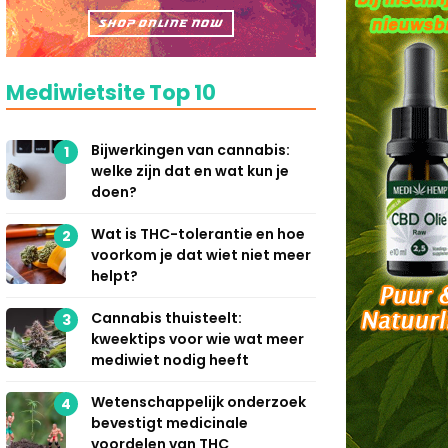
Mediwietsite Top 10
Bijwerkingen van cannabis:
1
welke zijn dat en wat kun je
doen?
Wat is THC-tolerantie en hoe
2
voorkom je dat wiet niet meer
helpt?
Cannabis thuisteelt:
3
kweektips voor wie wat meer
mediwiet nodig heeft
Wetenschappelijk onderzoek
4
bevestigt medicinale
voordelen van THC