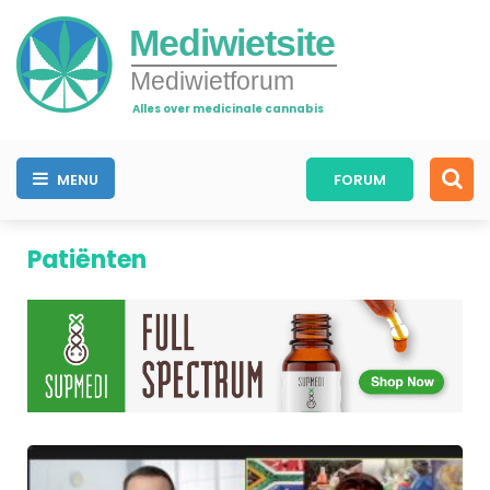
Mediwietsite
Mediwietforum
Alles over medicinale cannabis
MENU
FORUM
Patiënten